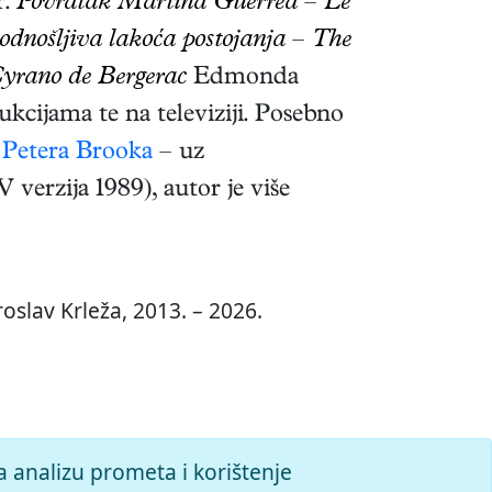
r.
Povratak Martina Guerrea
–
Le
dnošljiva lakoća postojanja
–
The
yrano de Bergerac
Edmonda
cijama te na televiziji. Posebno
a
Petera Brooka
– uz
 verzija 1989), autor je više
oslav Krleža, 2013. – 2026.
a analizu prometa i korištenje