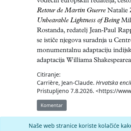
vodećih europskih redatelja, često
Retour de Martin Guerre
Natalie 
Unbearable Lightness of Being
Mil
Rostanda, redatelj Jean-Paul Rap
se ističe njegova suradnja u Centr
monumentalnu adaptaciju indijs
adaptacija Williama Shakespeare
Citiranje:
Carrière, Jean-Claude.
Hrvatska enci
Pristupljeno 7.8.2026. <https://www
Komentar
Naše web stranice koriste kolačiće kak