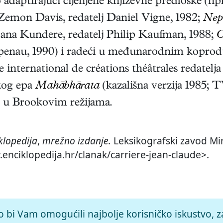
 adaptirajući cijenjene književne predloške (np
Zemon Davis, redatelj Daniel Vigne, 1982;
Nepo
ana Kundere, redatelj Philip Kaufman, 1988;
C
penau, 1990) i radeći u međunarodnim koproduk
e international de créations théâtrales redatelj
kog epa
Mahābhārata
(kazališna verzija 1985; TV
a u Brookovim režijama.
klopedija
,
mrežno izdanje.
Leksikografski zavod Mir
.enciklopedija.hr/clanak/carriere-jean-claude>.
o bi Vam omogućili najbolje korisničko iskustvo, z