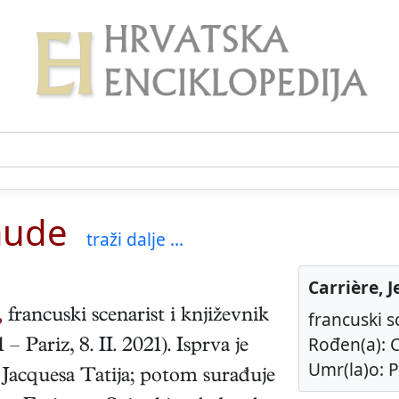
laude
traži dalje ...
Carrière, 
,
francuski
scenarist i književnik
francuski s
Rođen(a): C
1
–
Pariz
,
8. II. 2021
). Isprva je
Umr(la)o: Pa
 Jacquesa Tatija; potom surađuje