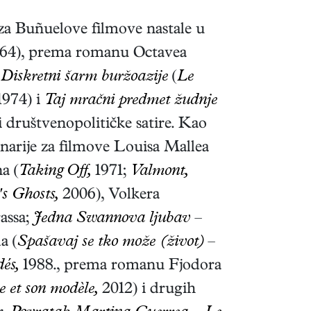
e za Buñuelove filmove nastale u
64), prema romanu Octavea
,
Diskretni šarm buržoazije
(
Le
974) i
Taj mračni predmet žudnje
i društvenopolitičke satire. Kao
enarije za filmove Louisa Mallea
a (
Taking Off,
1971;
Valmont,
s Ghosts,
2006), Volkera
assa;
Jedna Swannova ljubav
–
a (
Spašavaj se tko može (život)
–
és,
1988., prema romanu Fjodora
te et son modèle,
2012) i drugih