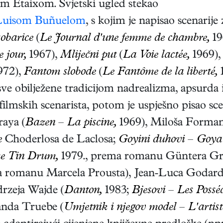
eom Etaixom. Svjetski ugled stekao
Luisom Buñuelom
, s kojim je napisao scenarij
obarice
(
Le Journal d'une femme de chambre,
19
e jour,
1967),
Mliječni put
(
La Voie lactée,
1969)
972),
Fantom slobode
(
Le Fantôme de la liberté,
1
ve obilježene tradicijom nadrealizma, apsurda 
 filmskih scenarista, potom je uspješno pisao sc
raya (
Bazen
–
La piscine,
1969), Miloša Forman
e
Choderlosa de Laclosa;
Goyini duhovi
–
Goya'
e Tin Drum,
1979., prema romanu Güntera Gr
a romanu Marcela Prousta), Jean-Luca Godard
rzeja Wajde (
Danton,
1983;
Bjesovi
–
Les Posséd
anda Truebe (
Umjetnik i njegov model
–
L'artis