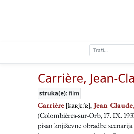
Carrière, Jean-C
struka(e):
film
Carrière
[kaʀjε:'ʀ],
Jean-Claude
(
Colombières-sur-Orb
,
17. IX. 193
pisao književne obradbe scenarija