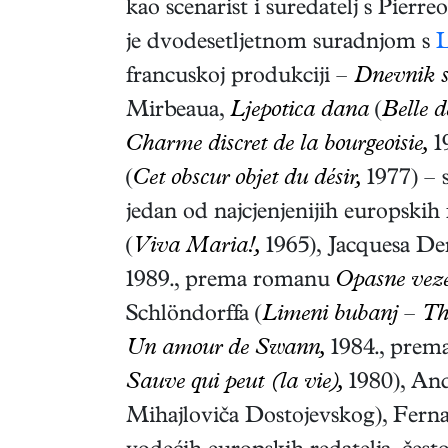
kao scenarist i suredatelj s Pierr
je dvodesetljetnom suradnjom s
francuskoj produkciji –
Dnevnik s
Mirbeaua,
Ljepotica dana
(
Belle d
Charme discret de la bourgeoisie,
1
(
Cet obscur objet du désir,
1977) – s
jedan od najcjenjenijih europskih
(
Viva Maria!,
1965), Jacquesa De
1989., prema romanu
Opasne vez
Schlöndorffa (
Limeni bubanj
–
Th
Un amour de Swann,
1984., prem
Sauve qui peut (la vie),
1980), And
Mihajloviča Dostojevskog), Fern