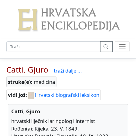
Catti, Gjuro
traži dalje ...
struka(e):
medicina
vidi još:
Hrvatski biografski leksikon
Catti, Gjuro
hrvatski liječnik laringolog i internist
Rođen(a): Rijeka, 23. V. 1849.