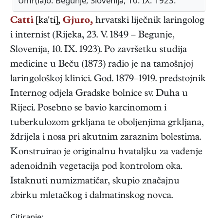
Umr(la)o: Begunje, Slovenija, 10. IX. 1923.
Catti
[ka'ti],
Gjuro,
hrvatski
liječnik laringolog
i internist
(
Rijeka
,
23. V. 1849
–
Begunje,
Slovenija
,
10. IX. 1923
). Po završetku studija
medicine u Beču (1873) radio je na tamošnjoj
laringološkoj klinici. God. 1879–1919. predstojnik
Internog odjela Gradske bolnice sv. Duha u
Rijeci. Posebno se bavio karcinomom i
tuberkulozom grkljana te oboljenjima grkljana,
ždrijela i nosa pri akutnim zaraznim bolestima.
Konstruirao je originalnu hvataljku za vađenje
adenoidnih vegetacija pod kontrolom oka.
Istaknuti numizmatičar, skupio značajnu
zbirku mletačkog i dalmatinskog novca.
Citiranje: