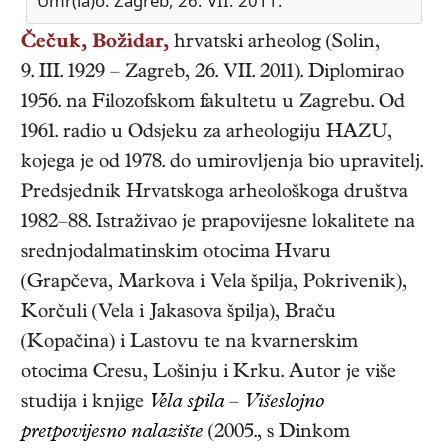
Umr(la)o: Zagreb, 26. VII. 2011.
Čečuk, Božidar,
hrvatski
arheolog
(
Solin
,
9. III. 1929
–
Zagreb
,
26. VII. 2011
). Diplomirao
1956. na Filozofskom fakultetu u Zagrebu. Od
1961. radio u Odsjeku za arheologiju HAZU,
kojega je od 1978. do umirovljenja bio upravitelj.
Predsjednik Hrvatskoga arheološkoga društva
1982–88. Istraživao je prapovijesne lokalitete na
srednjodalmatinskim otocima Hvaru
(Grapčeva, Markova i Vela špilja, Pokrivenik),
Korčuli (Vela i Jakasova špilja), Braču
(Kopačina) i Lastovu te na kvarnerskim
otocima Cresu, Lošinju i Krku. Autor je više
studija i knjige
Vela spila – Višeslojno
pretpovijesno nalazište
(2005., s Dinkom