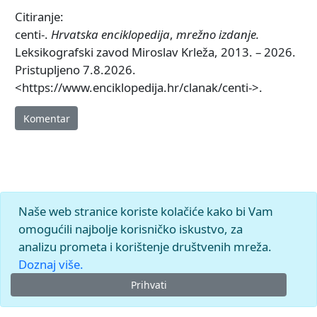
Citiranje:
centi-.
Hrvatska enciklopedija
,
mrežno izdanje.
Leksikografski zavod Miroslav Krleža, 2013. – 2026.
Pristupljeno 7.8.2026.
<https://www.enciklopedija.hr/clanak/centi->.
Komentar
Naše web stranice koriste kolačiće kako bi Vam
omogućili najbolje korisničko iskustvo, za
analizu prometa i korištenje društvenih mreža.
Doznaj više.
Prihvati
© 2026.
Leksikografski zavod
Miroslav Krleža