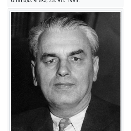
Umr(la)o: Rijeka, 25. VII. 1985.