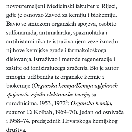
novoutemeljeni Medicinski fakultet u Rijeci,
gdje je osnovao Zavod za kemiju i biokemiju.
Bavio se sintezom organskih spojeva, osobito
sulfonamida, antimalarika, spazmolitika i
antihistaminika te istraživanjem veze između
njihove kemijske građe i farmakološkoga
djelovanja. Istraživao i metode regeneracije i
zaštite od ionizirajućega zračenja. Bio je autor
mnogih udžbenika iz organske kemije i
biokemije (
Organska kemija/Kemija ugljikovih
spojeva/u svjetlu elektronske teorije,
sa
4
suradnicima, 1953., 1972
;
Organska kemija,
suautor D. Kolbah, 1969–70
). Jedan od osnivača
i 1958–74. predsjednik Hrvatskoga kemijskog
društva.