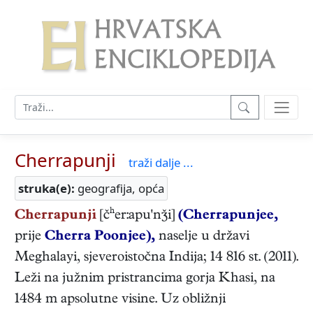
Cherrapunji
traži dalje ...
struka(e):
geografija, opća
Cherrapunji
[čʰer:apu'ni]
(Cherrapunjee,
prije
Cherra Poonjee),
naselje u državi
Meghalayi, sjeveroistočna Indija; 14 816 st. (2011).
Leži na južnim pristrancima gorja Khasi, na
1484 m apsolutne visine. Uz obližnji