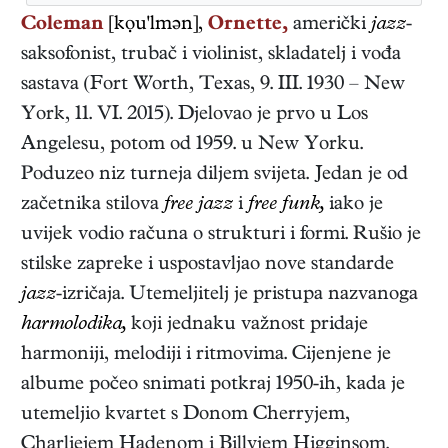
Coleman
[kọu'lmən],
Ornette,
američki
jazz
-
saksofonist, trubač i violinist, skladatelj i vođa
sastava
(
Fort Worth, Texas
,
9. III. 1930
–
New
York
,
11. VI. 2015
). Djelovao je prvo u Los
Angelesu, potom od 1959. u New Yorku.
Poduzeo niz turneja diljem svijeta. Jedan je od
začetnika stilova
free jazz
i
free funk,
iako je
uvijek vodio računa o strukturi i formi. Rušio je
stilske zapreke i uspostavljao nove standarde
jazz
-izričaja. Utemeljitelj je pristupa nazvanoga
harmolodika,
koji jednaku važnost pridaje
harmoniji, melodiji i ritmovima. Cijenjene je
albume počeo snimati potkraj 1950-ih, kada je
utemeljio kvartet s Donom Cherryjem,
Charliejem Hadenom i Billyjem Higginsom.