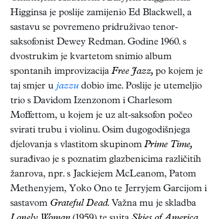
Higginsa je poslije zamijenio Ed Blackwell, a
sastavu se povremeno pridruživao tenor-
saksofonist Dewey Redman. Godine 1960. s
dvostrukim je kvartetom snimio album
spontanih improvizacija
Free Jazz,
po kojem je
taj smjer u
jazzu
dobio ime. Poslije je utemeljio
trio s Davidom Izenzonom i Charlesom
Moffettom, u kojem je uz alt-saksofon počeo
svirati trubu i violinu. Osim dugogodišnjega
djelovanja s vlastitom skupinom
Prime Time,
surađivao je s poznatim glazbenicima različitih
žanrova, npr. s Jackiejem McLeanom, Patom
Methenyjem, Yoko Ono te Jerryjem Garcijom i
sastavom
Grateful Dead
. Važna mu je skladba
Lonely Woman
(1959) te suita
Skies of America