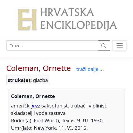
Coleman, Ornette
traži dalje ...
struka(e):
glazba
Coleman, Ornette
američki
jazz
-saksofonist, trubač i violinist,
skladatelj i vođa sastava
Rođen(a): Fort Worth, Texas, 9. III. 1930.
Umr(la)o: New York, 11. VI. 2015.