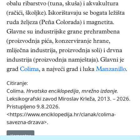
obalu ribarstvo (tuna, skuša) i akvakultura
(račići, školjke). Iskorištavaju se bogata ležišta
ruda željeza (Peña Colorada) i magnetita.
Glavne su industrijske grane prehrambena
(proizvodnja pića, konzerviranje hrane,
mliječna industrija, proizvodnja soli) i drvna
industrija (proizvodnja namještaja). Glavni je
grad
Colima
, a najveći grad i luka
Manzanillo
.
Citiranje:
Colima.
Hrvatska enciklopedija
,
mrežno izdanje.
Leksikografski zavod Miroslav Krleža, 2013. – 2026.
Pristupljeno 9.8.2026.
<https://www.enciklopedija.hr/clanak/colima-
savezna-drzava>.
Komentar