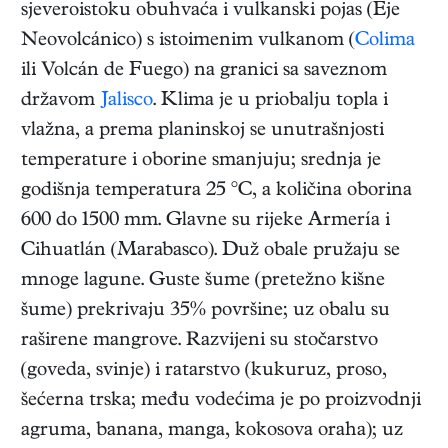
sjeveroistoku obuhvaća i vulkanski pojas (Eje
Neovolcánico) s istoimenim vulkanom (
Colima
ili Volcán de Fuego) na granici sa saveznom
državom
Jalisco
. Klima je u priobalju topla i
vlažna, a prema planinskoj se unutrašnjosti
temperature i oborine smanjuju; srednja je
godišnja temperatura 25 °C, a količina oborina
600 do 1500 mm. Glavne su rijeke Armería i
Cihuatlán (Marabasco). Duž obale pružaju se
mnoge lagune. Guste šume (pretežno kišne
šume) prekrivaju 35% površine; uz obalu su
raširene mangrove. Razvijeni su stočarstvo
(goveda, svinje) i ratarstvo (kukuruz, proso,
šećerna trska; među vodećima je po proizvodnji
agruma, banana, manga, kokosova oraha); uz