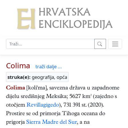
Colima
traži dalje ...
struka(e):
geografija, opća
Colima
[koli'ma], savezna država u zapadnome
dijelu središnjeg Meksika; 5627 km² (zajedno s
otočjem
Revillagigedo
), 731 391 st. (2020).
Prostire se od primorja Tihoga oceana do
prigorja
Sierra Madre del Sur
, a na