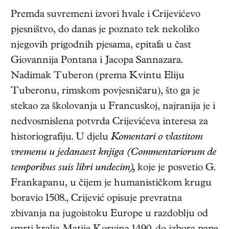
Premda suvremeni izvori hvale i Crijevićevo
pjesništvo, do danas je poznato tek nekoliko
njegovih prigodnih pjesama, epitafa u čast
Giovannija Pontana i Jacopa Sannazara.
Nadimak Tuberon (prema Kvintu Eliju
Tuberonu, rimskom povjesničaru), što ga je
stekao za školovanja u Francuskoj, najranija je i
nedvosmislena potvrda Crijevićeva interesa za
historiografiju. U djelu
Komentari o vlastitom
vremenu u jedanaest knjiga (Commentariorum de
temporibus suis libri undecim),
koje je posvetio G.
Frankapanu, u čijem je humanističkom krugu
boravio 1508., Crijević opisuje prevratna
zbivanja na jugoistoku Europe u razdoblju od