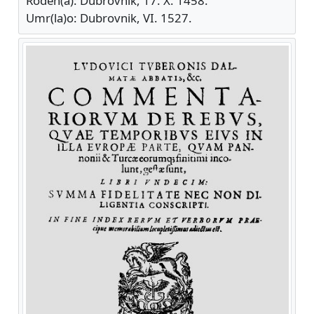
Rođen(a): Dubrovnik, 17. X. 1458.
Umr(la)o: Dubrovnik, VI. 1527.