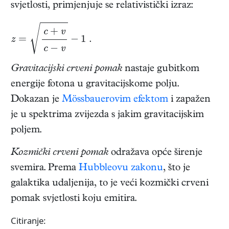
svjetlosti, primjenjuje se relativistički izraz:
z
=
c
+
v
c
−
v
−
1
.
Gravitacijski crveni pomak
nastaje gubitkom
energije fotona u gravitacijskome polju.
Dokazan je
Mössbauerovim efektom
i zapažen
je u spektrima zvijezda s jakim gravitacijskim
poljem.
Kozmički crveni pomak
odražava opće širenje
svemira. Prema
Hubbleovu zakonu
, što je
galaktika udaljenija, to je veći kozmički crveni
pomak svjetlosti koju emitira.
Citiranje: