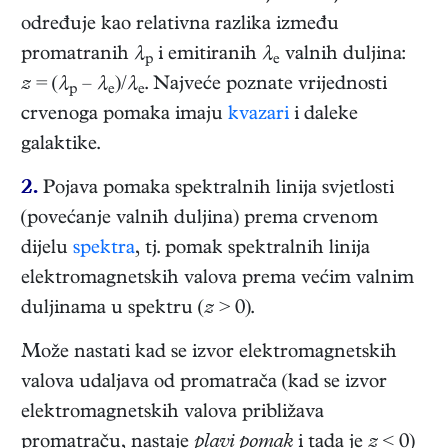
određuje kao relativna razlika između
promatranih
λ
i emitiranih
λ
valnih duljina:
p
e
z
= (
λ
–
λ
)/
λ
. Najveće poznate vrijednosti
p
e
e
crvenoga pomaka imaju
kvazari
i daleke
galaktike.
2.
Pojava pomaka spektralnih linija svjetlosti
(povećanje valnih duljina) prema crvenom
dijelu
spektra
, tj. pomak spektralnih linija
elektromagnetskih valova prema većim valnim
duljinama u spektru (
z
> 0).
Može nastati kad se izvor elektromagnetskih
valova udaljava od promatrača (kad se izvor
elektromagnetskih valova približava
promatraču, nastaje
plavi pomak
i tada je
z
< 0)