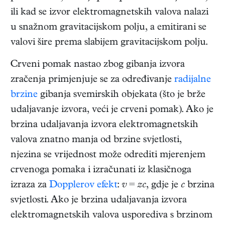
ili kad se izvor elektromagnetskih valova nalazi
u snažnom gravitacijskom polju, a emitirani se
valovi šire prema slabijem gravitacijskom polju.
Crveni pomak nastao zbog gibanja izvora
zračenja primjenjuje se za određivanje
radijalne
brzine
gibanja svemirskih objekata (što je brže
udaljavanje izvora, veći je crveni pomak). Ako je
brzina udaljavanja izvora elektromagnetskih
valova znatno manja od brzine svjetlosti,
njezina se vrijednost može odrediti mjerenjem
crvenoga pomaka i izračunati iz klasičnoga
izraza za
Dopplerov efekt
:
v
=
zc
, gdje je
c
brzina
svjetlosti. Ako je brzina udaljavanja izvora
elektromagnetskih valova usporediva s brzinom