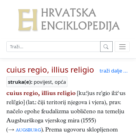
cuius regio, illius religio
traži dalje ...
struka(e):
povijest, opća
cuius regio, illius religio
[ku:'jus re'gio il:i:'·us
reli'gio] (lat.: čiji teritorij njegova i vjera), prav.
načelo epohe feudalizma uobličeno na temelju
Augsburškoga vjerskog mira (1555)
(→
augsburg
). Prema ugovoru sklopljenom