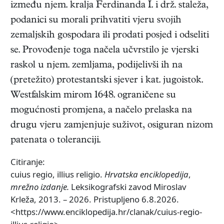
između njem. kralja Ferdinanda I. i drž. staleža,
podanici su morali prihvatiti vjeru svojih
zemaljskih gospodara ili prodati posjed i odseliti
se. Provođenje toga načela učvrstilo je vjerski
raskol u njem. zemljama, podijelivši ih na
(pretežito) protestantski sjever i kat. jugoistok.
Westfalskim mirom 1648. ograničene su
mogućnosti promjena, a načelo prelaska na
drugu vjeru zamjenjuje suživot, osiguran nizom
patenata o toleranciji.
Citiranje:
cuius regio, illius religio.
Hrvatska enciklopedija
,
mrežno izdanje.
Leksikografski zavod Miroslav
Krleža, 2013. – 2026. Pristupljeno 6.8.2026.
<https://www.enciklopedija.hr/clanak/cuius-regio-