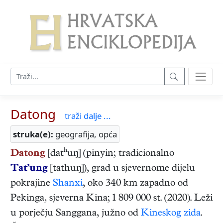
Datong
traži dalje ...
struka(e):
geografija, opća
Datong
[datʰuŋ] (pinyin; tradicionalno
Tat’ung
[tathuŋ]), grad u sjevernome dijelu
pokrajine
Shanxi
, oko 340 km zapadno od
Pekinga, sjeverna Kina; 1 809 000 st. (2020). Leži
u porječju Sanggana, južno od
Kineskog zida
.