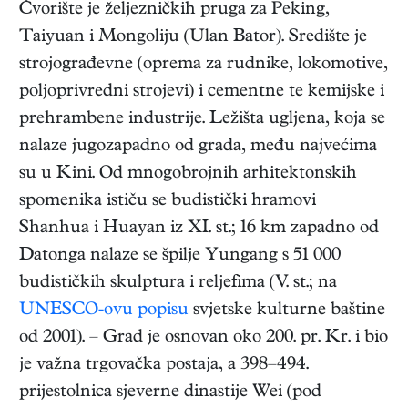
Čvorište je željezničkih pruga za Peking,
Taiyuan i Mongoliju (Ulan Bator). Središte je
strojograđevne (oprema za rudnike, lokomotive,
poljoprivredni strojevi) i cementne te kemijske i
prehrambene industrije. Ležišta ugljena, koja se
nalaze jugozapadno od grada, među najvećima
su u Kini. Od mnogobrojnih arhitektonskih
spomenika ističu se budistički hramovi
Shanhua i Huayan iz XI. st.; 16 km zapadno od
Datonga nalaze se špilje Yungang s 51 000
budističkih skulptura i reljefima (V. st.; na
UNESCO-ovu popisu
svjetske kulturne baštine
od 2001). – Grad je osnovan oko 200. pr. Kr. i bio
je važna trgovačka postaja, a 398–494.
prijestolnica sjeverne dinastije Wei (pod