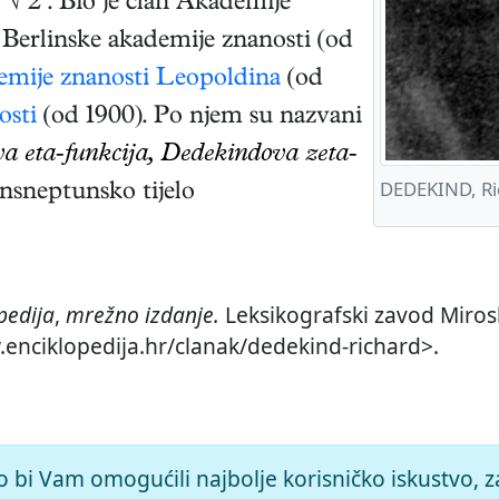
j
√
2
. Bio je član Akademije
 Berlinske akademije znanosti (od
emije znanosti Leopoldina
(od
osti
(od 1900). Po njem su nazvani
 eta-funkcija, Dedekindova zeta-
DEDEKIND, Ri
ansneptunsko tijelo
pedija
,
mrežno izdanje.
Leksikografski zavod Mirosl
.enciklopedija.hr/clanak/dedekind-richard>.
o bi Vam omogućili najbolje korisničko iskustvo, z