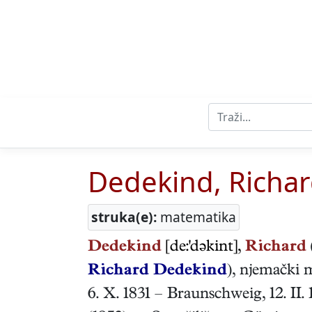
Dedekind, Richa
struka(e):
matematika
Dedekind
[de:'dəkint],
Richard
Richard Dedekind
),
njemački
m
6. X. 1831
–
Braunschweig
,
12. II.