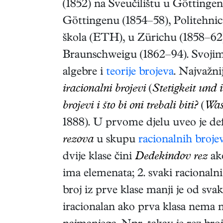
(1852) na Sveučilištu u Göttingen
Göttingenu (1854–58), Politehnic
škola (ETH), u Zürichu (1858–62) 
Braunschweigu (1862–94). Svojim
algebre i
teorije brojeva
. Najvažni
iracionalni brojevi
(
Stetigkeit und 
brojevi i što bi oni trebali biti?
(
Was
1888)
. U prvome djelu uveo je de
rezova
u skupu
racionalnih broje
dvije klase čini
Dedekindov rez
ako
ima elemenata; 2. svaki racionalni
broj iz prve klase manji je od sva
iracionalan ako prva klasa nema 