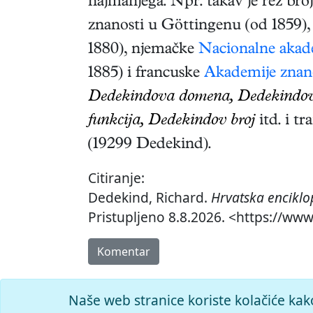
najmanjega. Npr. takav je rez bro
znanosti u Göttingenu (od 1859),
1880), njemačke
Nacionalne akad
1885) i francuske
Akademije znan
Dedekindova domena, Dedekindova
funkcija, Dedekindov broj
itd. i tr
(19299 Dedekind).
Citiranje:
Dedekind, Richard.
Hrvatska enciklo
Pristupljeno 8.8.2026. <https://www
Komentar
Naše web stranice koriste kolačiće kak