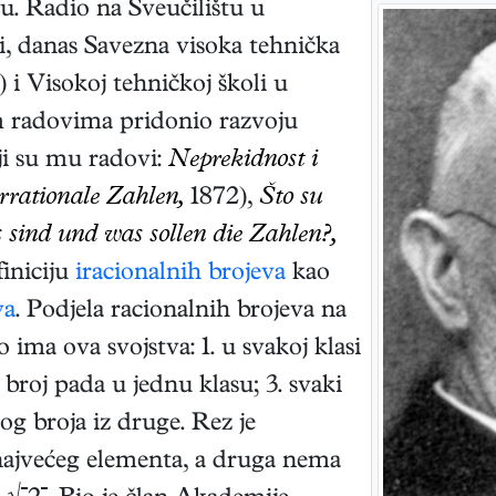
u. Radio na Sveučilištu u
i, danas Savezna visoka tehnička
i Visokoj tehničkoj školi u
 radovima pridonio razvoju
ji su mu radovi:
Neprekidnost i
irrationale Zahlen,
1872),
Što su
 sind und was sollen die Zahlen?,
finiciju
iracionalnih brojeva
kao
va
. Podjela racionalnih brojeva na
 ima ova svojstva: 1. u svakoj klasi
 broj pada u jednu klasu; 3. svaki
kog broja iz druge. Rez je
najvećeg elementa, a druga nema