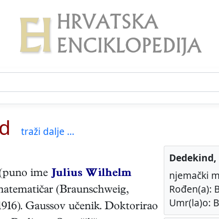
rd
traži dalje ...
Dedekind,
(puno ime
Julius Wilhelm
njemački m
Rođen(a): B
atematičar
(
Braunschweig
,
Umr(la)o: B
 1916
). Gaussov učenik. Doktorirao