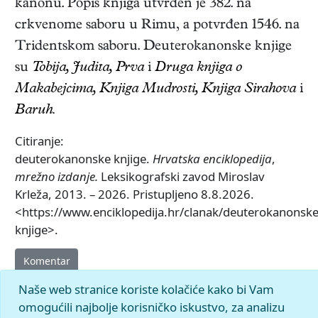
kanonu. Popis knjiga utvrđen je 382. na
crkvenome saboru u Rimu, a potvrđen 1546. na
Tridentskom saboru. Deuterokanonske knjige
su
Tobija, Judita, Prva
i
Druga knjiga o
Makabejcima, Knjiga Mudrosti, Knjiga Sirahova
i
Baruh.
Citiranje:
deuterokanonske knjige.
Hrvatska enciklopedija
,
mrežno izdanje.
Leksikografski zavod Miroslav
Krleža, 2013. – 2026. Pristupljeno 8.8.2026.
<https://www.enciklopedija.hr/clanak/deuterokanonske
knjige>.
Komentar
Naše web stranice koriste kolačiće kako bi Vam
omogućili najbolje korisničko iskustvo, za analizu