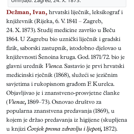
Umr(la)o: Zagreb, 24. X. 1873.
Dežman, Ivan,
hrvatski
liječnik, leksikograf i
književnik
(
Rijeka
,
6. V. 1841
–
Zagreb
,
24. X. 1873
). Studij medicine završio u Beču
1864. U Zagrebu bio uznički liječnik i gradski
fizik, saborski zastupnik, istodobno djelovao u
književnosti Šenoina kruga. God. 1871/72. bio je
glavni urednik
Vienca.
Sastavio je prvi hrvatski
medicinski rječnik (1868), služeći se jezičnim
savjetima i rukopisnom građom F. Kurelca.
Objavljivao je i znanstveno-prosvjetne članke
(
Vienac,
1869–73
). Osnovao društvo za
popularna znanstvena predavanja (1869), u
kojem je držao predavanja iz higijene (skupljena
u knjizi
Čovjek prema zdravlju i ljepoti,
1872
).