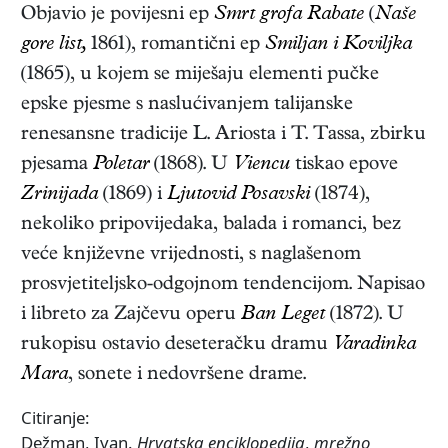
Objavio je povijesni ep
Smrt grofa Rabate
(
Naše
gore list,
1861)
, romantični ep
Smiljan i Koviljka
(1865)
, u kojem se miješaju elementi pučke
epske pjesme s naslućivanjem talijanske
renesansne tradicije L. Ariosta i T. Tassa, zbirku
pjesama
Poletar
(1868)
. U
Viencu
tiskao epove
Zrinijada
(1869)
i
Ljutovid Posavski
(1874)
,
nekoliko pripovijedaka, balada i romanci, bez
veće književne vrijednosti, s naglašenom
prosvjetiteljsko-odgojnom tendencijom. Napisao
i libreto za Zajčevu operu
Ban Leget
(1872). U
rukopisu ostavio deseteračku dramu
Varadinka
Mara
, sonete i nedovršene drame.
Citiranje:
Dežman, Ivan.
Hrvatska enciklopedija
,
mrežno