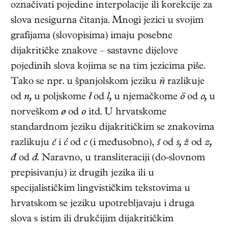
označivati pojedine interpolacije ili korekcije za
slova nesigurna čitanja. Mnogi jezici u svojim
grafijama (slovopisima) imaju posebne
dijakritičke znakove – sastavne dijelove
pojedinih slova kojima se na tim jezicima piše.
Tako se npr. u španjolskom jeziku
ñ
razlikuje
od
n,
u poljskome
ł
od
l,
u njemačkome
ö
od
o,
u
norveškom
ø
od
o
itd. U hrvatskome
standardnom jeziku dijakritičkim se znakovima
razlikuju
č
i
ć
od
c
(i međusobno),
š
od
s, ž
od
z,
đ
od
d.
Naravno, u transliteraciji (do-slovnom
prepisivanju) iz drugih jezika ili u
specijalističkim lingvističkim tekstovima u
hrvatskom se jeziku upotrebljavaju i druga
slova s istim ili drukčijim dijakritičkim