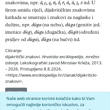
znakovima, npr.
ä, ç, ę, ň, ő, ř, ů, ü, ţ, ż
itd. U
širem smislu riječi, dijakritičkim znakovima
katkada se smatraju i znakovi za naglaske i
dužine, npr.
dúga
(na nebu),
dȗga
(genitiv jed.
imenice
dȗg
),
dùg
a (dugačka),
dȕgā
(određeni
pridjev od
dùga
),
dȕga
(na bačvi) itd.
Citiranje:
dijakritički znakovi.
Hrvatska enciklopedija
,
mrežno
izdanje.
Leksikografski zavod Miroslav Krleža, 2013.
– 2026. Pristupljeno 8.8.2026.
<https://www.enciklopedija.hr/clanak/dijakriticki-
znakovi>.
Komentar
Naše web stranice koriste kolačiće kako bi Vam
omogućili najbolje korisničko iskustvo, za