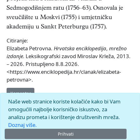
Sedmogodišnjem ratu (1756–63). Osnovala je
sveučilište u Moskvi (1755) i umjetničku
akademiju u Sankt Peterburgu (1757).
Citiranje:
Elizabeta Petrovna.
Hrvatska enciklopedija
,
mrežno
izdanje.
Leksikografski zavod Miroslav Krleža, 2013.
– 2026. Pristupljeno 8.8.2026.
<https://www.enciklopedija.hr/clanak/elizabeta-
petrovna>.
Komentar
Naše web stranice koriste kolačiće kako bi Vam
omogućili najbolje korisničko iskustvo, za
analizu prometa i korištenje društvenih mreža.
Doznaj više.
Prihvati
© 2026.
Leksikografski zavod
Miroslav Krleža