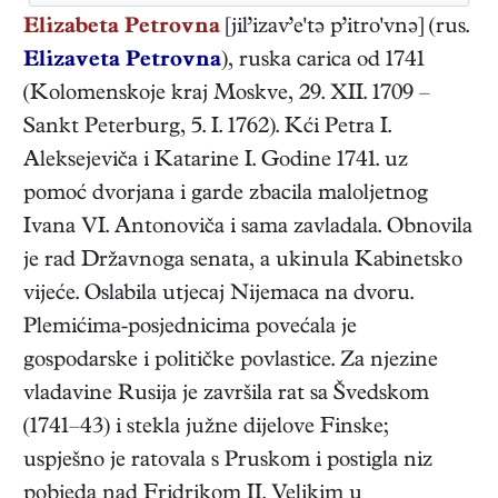
Elizabeta Petrovna
[jil’izav’e'tə p’itro'vnə] (rus.
Elizaveta Petrovna
),
ruska
carica
od 1741
(
Kolomenskoje kraj Moskve
,
29. XII. 1709
–
Sankt Peterburg
,
5. I. 1762
). Kći Petra I.
Aleksejeviča i Katarine I. Godine 1741. uz
pomoć dvorjana i garde zbacila maloljetnog
Ivana VI. Antonoviča i sama zavladala. Obnovila
je rad Državnoga senata, a ukinula Kabinetsko
vijeće. Oslabila utjecaj Nijemaca na dvoru.
Plemićima-posjednicima povećala je
gospodarske i političke povlastice. Za njezine
vladavine Rusija je završila rat sa Švedskom
(1741–43) i stekla južne dijelove Finske;
uspješno je ratovala s Pruskom i postigla niz
pobjeda nad Fridrikom II. Velikim u