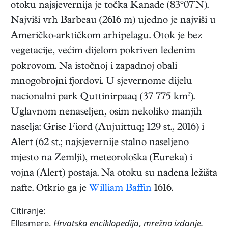
otoku najsjevernija je točka Kanade (83°07ʹN).
Najviši vrh Barbeau (2616 m) ujedno je najviši u
Američko-arktičkom arhipelagu. Otok je bez
vegetacije, većim dijelom pokriven ledenim
pokrovom. Na istočnoj i zapadnoj obali
mnogobrojni fjordovi. U sjevernome dijelu
nacionalni park Quttinirpaaq (37 775 km²).
Uglavnom nenaseljen, osim nekoliko manjih
naselja: Grise Fiord (Aujuittuq; 129 st., 2016) i
Alert (62 st.; najsjevernije stalno naseljeno
mjesto na Zemlji), meteorološka (Eureka) i
vojna (Alert) postaja. Na otoku su nađena ležišta
nafte. Otkrio ga je
William Baffin
1616.
Citiranje:
Ellesmere.
Hrvatska enciklopedija
,
mrežno izdanje.