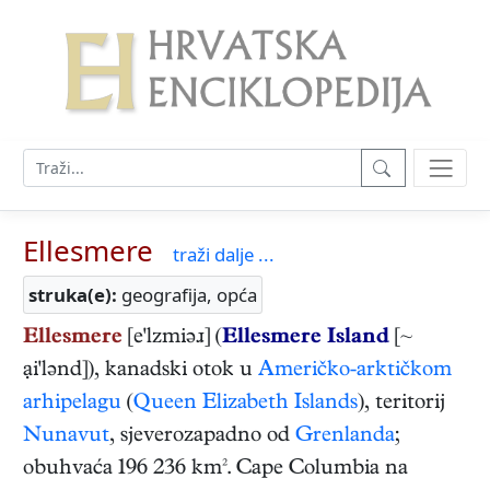
Ellesmere
traži dalje ...
struka(e):
geografija, opća
Ellesmere
[e'lzmiəɹ] (
Ellesmere Island
[~
ại'lənd]), kanadski otok u
Američko-arktičkom
arhipelagu
(
Queen Elizabeth Islands
), teritorij
Nunavut
, sjeverozapadno od
Grenlanda
;
obuhvaća 196 236 km². Cape Columbia na