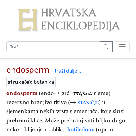
endosperm
traži dalje ...
struka(e):
botanika
endosperm
(endo- + grč.
σπέρμα:
sjeme),
rezervno hranjivo tkivo (→
staničje
) u
sjemenkama nekih vrsta sjemenjača, koje služi
prehrani klice. Može prehranjivati biljku dugo
nakon klijanja u obliku
kotiledona
(npr. u