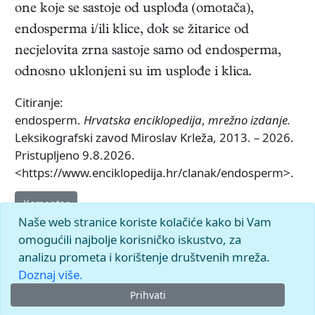
one koje se sastoje od usplođa (omotača),
endosperma i/ili klice, dok se žitarice od
necjelovita zrna sastoje samo od endosperma,
odnosno uklonjeni su im usplođe i klica.
Citiranje:
endosperm.
Hrvatska enciklopedija
,
mrežno izdanje.
Leksikografski zavod Miroslav Krleža, 2013. – 2026.
Pristupljeno 9.8.2026.
<https://www.enciklopedija.hr/clanak/endosperm>.
Komentar
Naše web stranice koriste kolačiće kako bi Vam
omogućili najbolje korisničko iskustvo, za
analizu prometa i korištenje društvenih mreža.
Doznaj više.
Prihvati
© 2026.
Leksikografski zavod
Miroslav Krleža