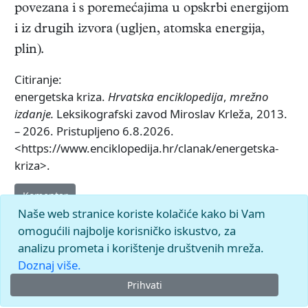
povezana i s poremećajima u opskrbi energijom
i iz drugih izvora (ugljen, atomska energija,
plin).
Citiranje:
energetska kriza.
Hrvatska enciklopedija
,
mrežno
izdanje.
Leksikografski zavod Miroslav Krleža, 2013.
– 2026. Pristupljeno 6.8.2026.
<https://www.enciklopedija.hr/clanak/energetska-
kriza>.
Komentar
Naše web stranice koriste kolačiće kako bi Vam
omogućili najbolje korisničko iskustvo, za
analizu prometa i korištenje društvenih mreža.
Doznaj više.
Prihvati
© 2026.
Leksikografski zavod
Miroslav Krleža