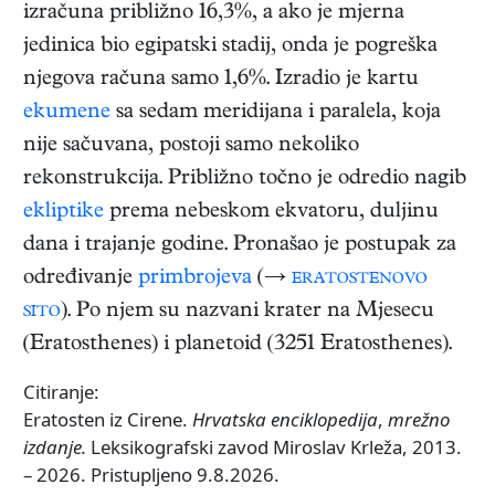
izračuna približno 16,3%, a ako je mjerna
jedinica bio egipatski stadij, onda je pogreška
njegova računa samo 1,6%. Izradio je kartu
ekumene
sa sedam meridijana i paralela, koja
nije sačuvana, postoji samo nekoliko
rekonstrukcija. Približno točno je odredio nagib
ekliptike
prema nebeskom ekvatoru, duljinu
dana i trajanje godine. Pronašao je postupak za
određivanje
primbrojeva
(→
eratostenovo
sito
). Po njem su nazvani krater na Mjesecu
(Eratosthenes) i planetoid (3251 Eratosthenes).
Citiranje:
Eratosten iz Cirene.
Hrvatska enciklopedija
,
mrežno
izdanje.
Leksikografski zavod Miroslav Krleža, 2013.
– 2026. Pristupljeno 9.8.2026.