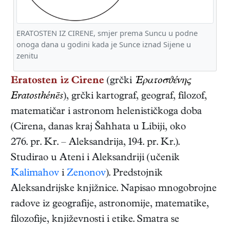
ERATOSTEN IZ CIRENE, smjer prema Suncu u podne
onoga dana u godini kada je Sunce iznad Sijene u
zenitu
Eratosten iz Cirene
(grčki
Ἐρατοσϑένης
Eratosthénēs
),
grčki
kartograf, geograf, filozof,
matematičar i astronom
helenističkoga doba
(
Cirena, danas kraj Šahhata u Libiji
,
oko
276. pr. Kr.
–
Aleksandrija
,
194. pr. Kr.
).
Studirao u Ateni i Aleksandriji (učenik
Kalimahov
i
Zenonov
). Predstojnik
Aleksandrijske knjižnice. Napisao mnogobrojne
radove iz geografije, astronomije, matematike,
filozofije, književnosti i etike. Smatra se