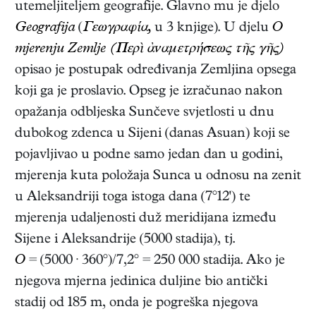
utemeljiteljem geografije. Glavno mu je djelo
Geografija
(
Γεωγραφία,
u 3 knjige)
. U djelu
O
mjerenju Zemlje (Περὶ ἀναμετρήσεως τῆς γῆς)
opisao je postupak određivanja Zemljina opsega
koji ga je proslavio. Opseg je izračunao nakon
opažanja odbljeska Sunčeve svjetlosti u dnu
dubokog zdenca u Sijeni (danas Asuan) koji se
pojavljivao u podne samo jedan dan u godini,
mjerenja kuta položaja Sunca u odnosu na zenit
u Aleksandriji toga istoga dana (7°12') te
mjerenja udaljenosti duž meridijana između
Sijene i Aleksandrije (5000 stadija), tj.
O
= (5000 · 360°)/7,2° = 250 000 stadija. Ako je
njegova mjerna jedinica duljine bio antički
stadij od 185 m, onda je pogreška njegova