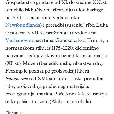
Gospodarstvo grada se od XI. do sredine XX. st.
temeljilo isključivo na ribarenju (ulov haringe,
od XVI. st. bakalara u vodama oko
Newfoundlanda
) i preradbi (sušenju) ribe. Luka
je potkraj XVII. st. proširena i utvrđena po
Vaubanovim
nacrtima. Gotička crkva Trinité, u
normanskom stilu, iz 1175–1220; djelomično
očuvana srednjovjekovna benediktinska opatija
(XI. st.). Muzeji (benediktinski, ribarstva i dr.).
Fécamp je poznat po proizvodnji likera
bénédictine
(od XVI. st.). Industrijska preradba
ribe, proizvodnja građevnog materijala;
brodogradnja; marina. Početkom XX. st. razvija
se kupališni turizam (Alabasterna obala).
Citiranje: