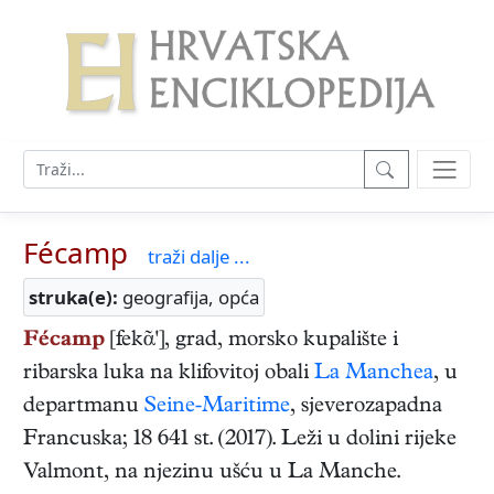
Fécamp
traži dalje ...
struka(e):
geografija, opća
Fécamp
[fekᾶ'], grad, morsko kupalište i
ribarska luka na klifovitoj obali
La Manchea
, u
departmanu
Seine-Maritime
, sjeverozapadna
Francuska; 18 641 st. (2017). Leži u dolini rijeke
Valmont, na njezinu ušću u La Manche.