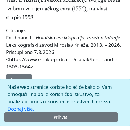
vlast u Austriji. Nakon abdikacije svojega brata
izabran za njemačkog cara (1556), na vlast
stupio 1558.
Citiranje:
Ferdinand I..
Hrvatska enciklopedija
,
mrežno izdanje.
Leksikografski zavod Miroslav Krleža, 2013. – 2026.
Pristupljeno 7.8.2026.
<https://www.enciklopedija.hr/clanak/ferdinand-i-
1503-1564>.
Komentar
Naše web stranice koriste kolačiće kako bi Vam
omogućili najbolje korisničko iskustvo, za
analizu prometa i korištenje društvenih mreža.
Doznaj više.
Prihvati
© 2026.
Leksikografski zavod
Miroslav Krleža