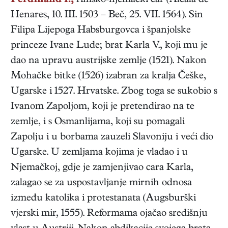
Ferdinand I.,
rimsko-njemački
car
(
Alcalá de
Henares
,
10. III. 1503
–
Beč
,
25. VII. 1564
). Sin
Filipa Lijepoga Habsburgovca i španjolske
princeze Ivane Lude; brat Karla V., koji mu je
dao na upravu austrijske zemlje (1521). Nakon
Mohačke bitke (1526) izabran za kralja Češke,
Ugarske i 1527. Hrvatske. Zbog toga se sukobio s
Ivanom Zapoljom, koji je pretendirao na te
zemlje, i s Osmanlijama, koji su pomagali
Zapolju i u borbama zauzeli Slavoniju i veći dio
Ugarske. U zemljama kojima je vladao i u
Njemačkoj, gdje je zamjenjivao cara Karla,
zalagao se za uspostavljanje mirnih odnosa
između katolika i protestanata (Augsburški
vjerski mir, 1555). Reformama ojačao središnju