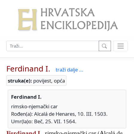
Ferdinand I.
traži dalje ...
struka(e):
povijest, opća
Ferdinand I.
rimsko-njemački car
Rođen(a): Alcalá de Henares, 10. III. 1503.
Umr(la)o: Beč, 25. VII. 1564.