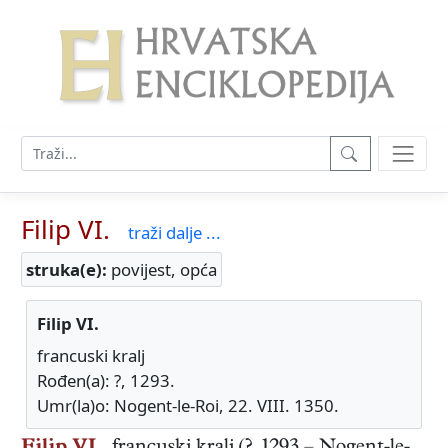
Filip VI.
traži dalje ...
struka(e):
povijest, opća
Filip VI.
francuski kralj
Rođen(a): ?, 1293.
Umr(la)o: Nogent-le-Roi, 22. VIII. 1350.