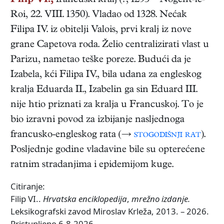
Filip VI.,
francuski
kralj
(
?
,
1293
–
Nogent-le-
Roi
,
22. VIII. 1350
). Vladao od 1328. Nećak
Filipa IV. iz obitelji Valois, prvi kralj iz nove
grane Capetova roda. Želio centralizirati vlast u
Parizu, nametao teške poreze. Budući da je
Izabela, kći Filipa IV., bila udana za engleskog
kralja Eduarda II., Izabelin ga sin Eduard III.
nije htio priznati za kralja u Francuskoj. To je
bio izravni povod za izbijanje nasljednoga
francusko-engleskog rata (→
stogodišnji rat
).
Posljednje godine vladavine bile su opterećene
ratnim stradanjima i epidemijom kuge.
Citiranje:
Filip VI..
Hrvatska enciklopedija
,
mrežno izdanje.
Leksikografski zavod Miroslav Krleža, 2013. – 2026.
Pristupljeno 6.8.2026.