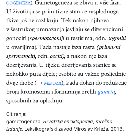
oogeneza
). Gametogeneza se zbiva u više faza.
U životinja se primitivne stanice rasplodnoga
tkiva još ne razlikuju. Tek nakon njihova
višestrukog umnažanja javljaju se diferencirani
gonociti (
spermatogoniji
u testisima, odn.
oogoniji
u ovarijima). Tada nastaje faza rasta
(primarni
spermatociti,
odn.
oociti),
a nakon nje faza
dozrijevanja. U tijeku dozrijevanja stanice se
nekoliko puta dijele; osobito su važne posljednje
dvije diobe (→
mejoza
), kada dolazi do redukcije
broja kromosoma i formiranja zrelih
gameta
,
sposobnih za oplodnju.
Citiranje:
gametogeneza.
Hrvatska enciklopedija
,
mrežno
izdanje.
Leksikografski zavod Miroslav Krleža, 2013.