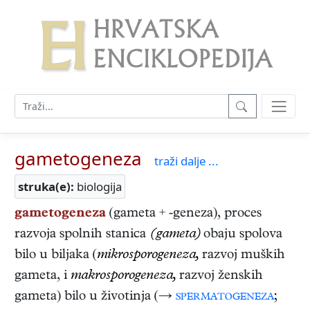
gametogeneza
traži dalje ...
struka(e):
biologija
gametogeneza
(gameta + -geneza), proces
razvoja spolnih stanica
(gameta)
obaju spolova
bilo u biljaka (
mikrosporogeneza,
razvoj muških
gameta, i
makrosporogeneza,
razvoj ženskih
gameta) bilo u životinja (→
spermatogeneza
;