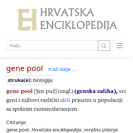
gene pool
traži dalje ...
struka(e):
biologija
gene pool
[i:n pu:l] (engl.)
(genska zaliha),
svi
geni i njihovi različiti
aleli
prisutni u populaciji
sa spolnim razmnožavanjem.
Citiranje:
gene pool.
Hrvatska enciklopedija
,
mrežno izdanje.