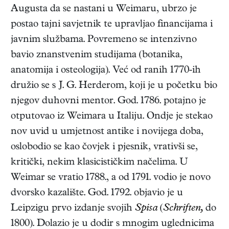
Augusta da se nastani u Weimaru, ubrzo je
postao tajni savjetnik te upravljao financijama i
javnim službama. Povremeno se intenzivno
bavio znanstvenim studijama (botanika,
anatomija i osteologija). Već od ranih 1770-ih
družio se s J. G. Herderom, koji je u početku bio
njegov duhovni mentor. God. 1786. potajno je
otputovao iz Weimara u Italiju. Ondje je stekao
nov uvid u umjetnost antike i novijega doba,
oslobodio se kao čovjek i pjesnik, vrativši se,
kritički, nekim klasicističkim načelima. U
Weimar se vratio 1788., a od 1791. vodio je novo
dvorsko kazalište. God. 1792. objavio je u
Leipzigu prvo izdanje svojih
Spisa
(
Schriften,
do
1800). Dolazio je u dodir s mnogim uglednicima