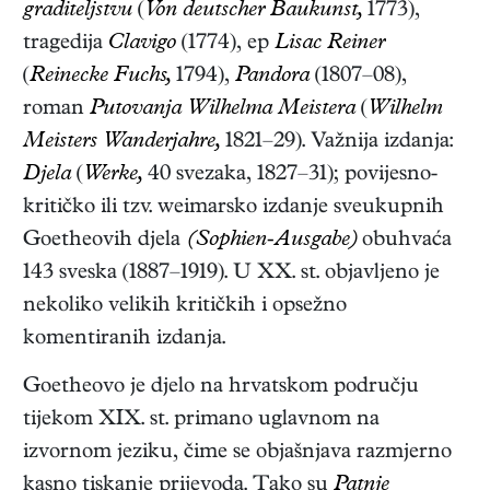
graditeljstvu
(
Von deutscher Baukunst,
1773)
,
tragedija
Clavigo
(1774)
, ep
Lisac Reiner
(
Reinecke Fuchs,
1794),
Pandora
(1807–08)
,
roman
Putovanja Wilhelma Meistera
(
Wilhelm
Meisters Wanderjahre,
1821–29)
. Važnija izdanja:
Djela
(
Werke,
40 svezaka, 1827–31)
; povijesno-
kritičko ili tzv. weimarsko izdanje sveukupnih
Goetheovih djela
(Sophien-Ausgabe)
obuhvaća
143 sveska (1887–1919). U XX. st. objavljeno je
nekoliko velikih kritičkih i opsežno
komentiranih izdanja.
Goetheovo je djelo na hrvatskom području
tijekom XIX. st. primano uglavnom na
izvornom jeziku, čime se objašnjava razmjerno
kasno tiskanje prijevoda. Tako su
Patnje