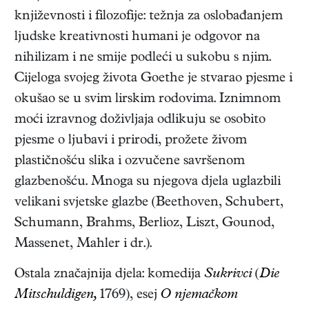
književnosti i filozofije: težnja za oslobađanjem
ljudske kreativnosti humani je odgovor na
nihilizam i ne smije podleći u sukobu s njim.
Cijeloga svojeg života Goethe je stvarao pjesme i
okušao se u svim lirskim rodovima. Iznimnom
moći izravnog doživljaja odlikuju se osobito
pjesme o ljubavi i prirodi, prožete živom
plastičnošću slika i ozvučene savršenom
glazbenošću. Mnoga su njegova djela uglazbili
velikani svjetske glazbe (Beethoven, Schubert,
Schumann, Brahms, Berlioz, Liszt, Gounod,
Massenet, Mahler i dr.).
Ostala značajnija djela: komedija
Sukrivci
(
Die
Mitschuldigen,
1769)
, esej
O njemačkom