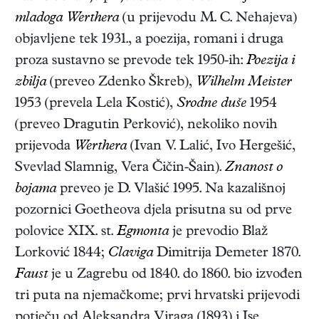
mladoga Werthera
(u prijevodu M. C. Nehajeva)
objavljene tek 1931., a poezija, romani i druga
proza sustavno se prevode tek 1950-ih:
Poezija i
zbilja
(preveo Zdenko Škreb),
Wilhelm Meister
1953 (prevela Lela Kostić),
Srodne duše
1954
(preveo Dragutin Perković), nekoliko novih
prijevoda
Werthera
(Ivan V. Lalić, Ivo Hergešić,
Svevlad Slamnig, Vera Čičin-Šain).
Znanost o
bojama
preveo je D. Vlašić 1995. Na kazališnoj
pozornici Goetheova djela prisutna su od prve
polovice XIX. st.
Egmonta
je prevodio Blaž
Lorković 1844;
Claviga
Dimitrija Demeter 1870.
Faust
je u Zagrebu od 1840. do 1860. bio izvođen
tri puta na njemačkome; prvi hrvatski prijevodi
potječu od Aleksandra Viraga (1893) i Ise