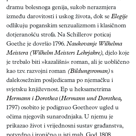
dramu bolesnoga genija, sukob nerazmjera
između darovitosti i uskog života, dok se
Elegije
odlikuju poganskim senzualizmom i klasičnom
dotjeranošću strofa. Na Schillerov poticaj
Goethe je dovršio 1796.
Naukovanje Wilhelma
Meistera (Wilhelm Meisters Lehrjahre)
, djelo koje
je trebalo biti »kazališni« roman, ali je uobličeno
kao tzv. razvojni roman
(Bildungsroman)
s
dalekosežnim posljedicama po njemačku i
svjetsku književnost. Ep u heksametrima
Hermann i Dorothea
(
Hermann und Dorothea,
1797)
osobito je podignuo Goetheov ugled u
očima njegovih sunarodnjaka. U njemu je
prikazao život i vrijednosni sustav građanstva,
potvrdno i ironično u isti mah. God. 1808.