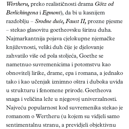
Wertheru,
preko realističnosti drama
Götz od
Berlichingena
i
Egmont
), da bi u kasnijem
razdoblju –
Srodne duše, Faust II,
prozne pjesme
– stekao glasovitu goetheovsku širinu duha.
Najmarkantnija pojava cjelokupne njemačke
književnosti, veliki duh čije je djelovanje
zahvatilo više od pola stoljeća, Goethe se
nametnuo suvremenicima i potomstvu kao
obnovitelj lirike, drame, epa i romana, a jednako
tako i kao učenjak iznimno oštra i duboka uvida
u strukturu i fenomene prirode. Goetheova
snaga i veličina leže u njegovoj univerzalnosti.
Najveću popularnost kod suvremenika stekao je
romanom o Wertheru (u kojem su vidjeli samo
sentimentalnu stranu, a previdjeli objektivnu