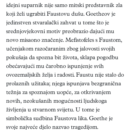
idejni suparnik nije samo mitski predstavnik zla
koji želi ugrabiti Faustovu dušu. Goetheov je
jedinstven stvaralački zahvat u tome što je
srednjovjekovni motiv preobrazio dajući mu
novo misaono značenje. Mefistofeles s Faustom,
učenjakom razočaranim zbog jalovosti svojih
pokušaja da spozna bit života, sklapa pogodbu
obećavajući mu čarobno ispunjenje svih
ovozemaljskih želja i radosti. Faustu nije stalo do
prolaznih užitaka; njega ispunjava bezgranična
težnja za spoznajom uopće, za otkrivanjem
novih, neokušanih mogućnosti ljudskoga
življenja u stvarnom svijetu. U tome je
simbolička sudbina Faustova lika. Goethe je
svoje najveće djelo nazvao tragedijom.