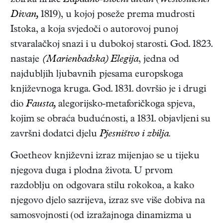
zbirka lirike
Zapadno-istočni divan
(
Westöstlicher
Divan,
1819)
, u kojoj poseže prema mudrosti
Istoka, a koja svjedoči o autorovoj punoj
stvaralačkoj snazi i u dubokoj starosti. God. 1823.
nastaje
(Marienbadska) Elegija
, jedna od
najdubljih ljubavnih pjesama europskoga
književnoga kruga. God. 1831. dovršio je i drugi
dio
Fausta,
alegorijsko-metaforičkoga spjeva,
kojim se obraća budućnosti, a 1831. objavljeni su
završni dodatci djelu
Pjesništvo i zbilja.
Goetheov književni izraz mijenjao se u tijeku
njegova duga i plodna života. U prvom
razdoblju on odgovara stilu rokokoa, a kako
njegovo djelo sazrijeva, izraz sve više dobiva na
samosvojnosti (od izražajnoga dinamizma u