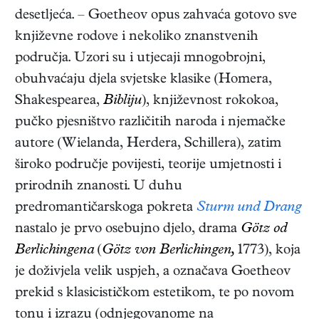
desetljeća. – Goetheov opus zahvaća gotovo sve
književne rodove i nekoliko znanstvenih
područja. Uzori su i utjecaji mnogobrojni,
obuhvaćaju djela svjetske klasike (Homera,
Shakespearea,
Bibliju
), književnost rokokoa,
pučko pjesništvo različitih naroda i njemačke
autore (Wielanda, Herdera, Schillera), zatim
široko područje povijesti, teorije umjetnosti i
prirodnih znanosti. U duhu
predromantičarskoga pokreta
Sturm und Drang
nastalo je prvo osebujno djelo, drama
Götz od
Berlichingena
(
Götz von Berlichingen,
1773)
, koja
je doživjela velik uspjeh, a označava Goetheov
prekid s klasicističkom estetikom, te po novom
tonu i izrazu (odnjegovanome na