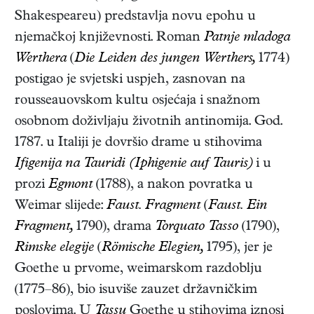
Shakespeareu) predstavlja novu epohu u
njemačkoj književnosti. Roman
Patnje mladoga
Werthera
(
Die Leiden des jungen Werthers,
1774)
postigao je svjetski uspjeh, zasnovan na
rousseauovskom kultu osjećaja i snažnom
osobnom doživljaju životnih antinomija. God.
1787. u Italiji je dovršio drame u stihovima
Ifigenija na Tauridi (Iphigenie auf Tauris)
i u
prozi
Egmont
(1788)
, a nakon povratka u
Weimar slijede:
Faust. Fragment
(
Faust. Ein
Fragment,
1790)
, drama
Torquato Tasso
(1790),
Rimske elegije
(
Römische Elegien,
1795)
, jer je
Goethe u prvome, weimarskom razdoblju
(1775–86), bio isuviše zauzet državničkim
poslovima. U
Tassu
Goethe u stihovima iznosi