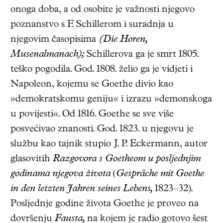
onoga doba, a od osobite je važnosti njegovo
poznanstvo s F. Schillerom i suradnja u
njegovim časopisima
(Die Horen,
Musenalmanach);
Schillerova ga je smrt 1805.
teško pogodila. God. 1808. želio ga je vidjeti i
Napoleon, kojemu se Goethe divio kao
»demokratskomu geniju« i izrazu »demonskoga
u povijesti«. Od 1816. Goethe se sve više
posvećivao znanosti. God. 1823. u njegovu je
službu kao tajnik stupio J. P. Eckermann, autor
glasovitih
Razgovora s Goetheom u posljednjim
godinama njegova života
(
Gespräche mit Goethe
in den letzten Jahren seines Lebens,
1823–32).
Posljednje godine života Goethe je proveo na
dovršenju
Fausta,
na kojem je radio gotovo šest