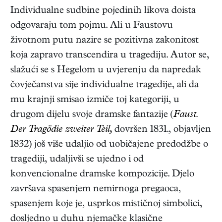
Individualne sudbine pojedinih likova doista
odgovaraju tom pojmu. Ali u Faustovu
životnom putu nazire se pozitivna zakonitost
koja zapravo transcendira u tragediju. Autor se,
slažući se s Hegelom u uvjerenju da napredak
čovječanstva sije individualne tragedije, ali da
mu krajnji smisao izmiče toj kategoriji, u
drugom dijelu svoje dramske fantazije (
Faust.
Der Tragödie zweiter Teil,
dovršen 1831., objavljen
1832) još više udaljio od uobičajene predodžbe o
tragediji, udaljivši se ujedno i od
konvencionalne dramske kompozicije. Djelo
završava spasenjem nemirnoga pregaoca,
spasenjem koje je, usprkos mističnoj simbolici,
dosljedno u duhu njemačke klasične