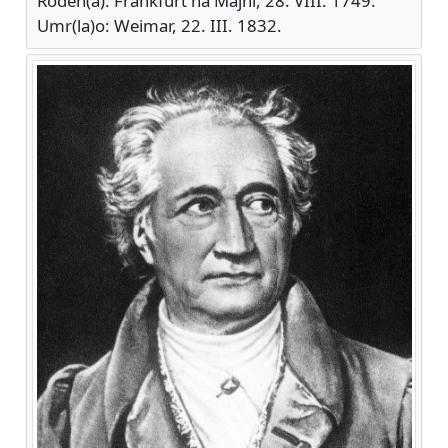
Rođen(a): Frankfurt na Majni, 28. VIII. 1749.
Umr(la)o: Weimar, 22. III. 1832.