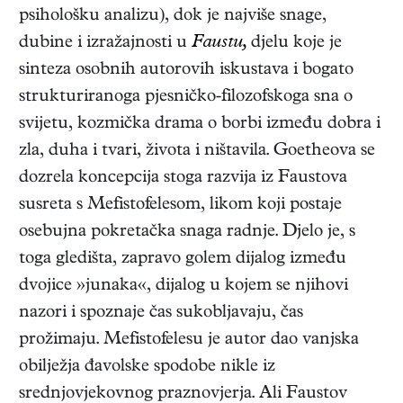
psihološku analizu), dok je najviše snage,
dubine i izražajnosti u
Faustu,
djelu koje je
sinteza osobnih autorovih iskustava i bogato
strukturiranoga pjesničko-filozofskoga sna o
svijetu, kozmička drama o borbi između dobra i
zla, duha i tvari, života i ništavila. Goetheova se
dozrela koncepcija stoga razvija iz Faustova
susreta s Mefistofelesom, likom koji postaje
osebujna pokretačka snaga radnje. Djelo je, s
toga gledišta, zapravo golem dijalog između
dvojice »junaka«, dijalog u kojem se njihovi
nazori i spoznaje čas sukobljavaju, čas
prožimaju. Mefistofelesu je autor dao vanjska
obilježja đavolske spodobe nikle iz
srednjovjekovnog praznovjerja. Ali Faustov