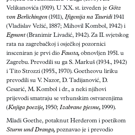
Velikanovića (1919). U XX. st. izveden je
Götz
von Berlichingen
(1911),
Ifigenija na Tauridi
1941
(Vladislav Vežić, 1887; Mihovil Kombol, 1942) i
Egmont
(Branimir Livadić, 1942). Za II. svjetskog
rata na zagrebačkoj i osječkoj pozornici
insceniran je prvi dio
Fausta,
obnovljen 1951. u
Zagrebu. Prevodili su ga S. Markuš (1934., 1942)
i Tito Strozzi (1955., 1970). Goetheovu liriku
prevodili su V. Nazor, D. Tadijanović, D.
Cesarić, M. Kombol i dr., a neki njihovi
prijevodi smatraju se vrhunskim ostvarenjima
(
Knjiga poezije,
1950;
Izabrane pjesme,
1999).
Mladi Goethe, potaknut Herderom i poetikom
Sturm und Dranga,
poznavao je i prevodio