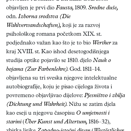
objavljen je prvi dio
Fausta,
1809.
Srodne duše,
odn.
Izborna srodstva
(Die
Wahlverwandschaften),
koji je za razvoj
psihološkog romana početkom XIX. st.
podjednako važan kao što je to bio
Werther
za
kraj XVIII. st. Kao ishod desetogodišnjega
studija optike pojavilo se 1810. djelo
Nauk o
bojama (Zur Farbenlehre)
. God. 1811–14.
objavljena su tri sveska njegove intelektualne
autobiografije, koju je pisao cijeloga života i
povremeno objavljivao dijelove:
Pjesništvo i zbilja
(Dichtung und Wahrheit)
. Nižu se zatim djela
kao eseji u njegovu časopisu
O umjetnosti i
starini
(
Über Kunst und Altertum,
1816–32),