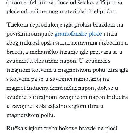
(promjer 64 μm za ploče od šelaka, a 15 μm za
ploče od polimernog materijala) ili eliptičan.
Tijekom reprodukcije igla prolazi brazdom na
površini rotirajuće
gramofonske ploče
i titra
zbog mikroskopski sitnih neravnina i izbočina u
brazdi, a mehaničko titranje igle pretvara se u
zvučnici u električni napon. U zvučnici s
titrajnom kotvom u magnetskom polju titra igla
s kotvom pa se u zavojnici namotanoj na
magnet inducira izmjenični napon, dok se u
zvučnici s titrajnom zavojnicom napon inducira
u zavojnici koja zajedno s iglom titra u
magnetskom polju.
Ručka s iglom treba bokove brazde na ploči