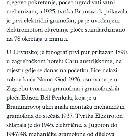
njegovo pokretanje, počeo ugrađivati satni
mehanizam, a 1925. tvrtka Brunswick prikazala
je prvi električni gramofon, pa je uvođenjem
elektromotora okretanje ploče standardizirano
na 78 okretaja u minuti.
U Hrvatskoj je fonograf prvi put prikazan 1890.
u zagrebačkom hotelu Caru austrijskome, na
mjestu gdje se danas na početku Ilice nalazi
robna kuća Nama. God. 1926. osnovana je u
Zagrebu tvornica gramofona i gramofonskih
ploča Edison Bell Penkala, koja je u
Branimirovoj ulici imala montažu mehaničkih
gramofona do stečaja 1937. Tvrtka Elektroton
sklapala je do 1945. električne, a Jugoton do
1947/48. mehaničke gramofone od dijelova