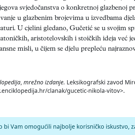
 njegova svjedočanstva o konkretnoj glazbenoj
ovanje u glazbenim brojevima u izvedbama djela
eraturi. U cjelini gledano, Gučetić se u svojim 
latoničkih, aristotelovskih i stoičkih ideja već j
ansne misli, u čijem se djelu prepleću najraznov
lopedija
,
mrežno izdanje.
Leksikografski zavod Miro
.enciklopedija.hr/clanak/gucetic-nikola-vitov>.
o bi Vam omogućili najbolje korisničko iskustvo, z