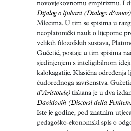
novovjekovnomu empirizmu. I druga
Dijalog o ljubavi (Dialogo d’amor)
Mlecima. U tim se spisima u razgo
neoplatonički nauk o lijepome p
velikih filozofskih sustava, Plato
Gučetić, postaje u tim spisima n
sjedinjenjem s inteligibilnom ide
kalokagatije. Klasična određenja 
ćudorednoga savršenstva. Gučet
d’Aristotele)
tiskana je u dva izdan
Davidovih (Discorsi della Penitenz
Iste je godine, pod znatnim utjeca
pedagoško-ekonomski spis o odgoju