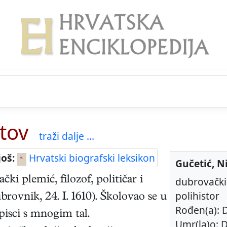
itov
traži dalje ...
još:
Hrvatski biografski leksikon
Gučetić, N
ački
plemić, filozof, političar i
dubrovački p
polihistor
brovnik
,
24. I. 1610
). Školovao se u
Rođen(a): 
pisci s mnogim tal.
Umr(la)o: D