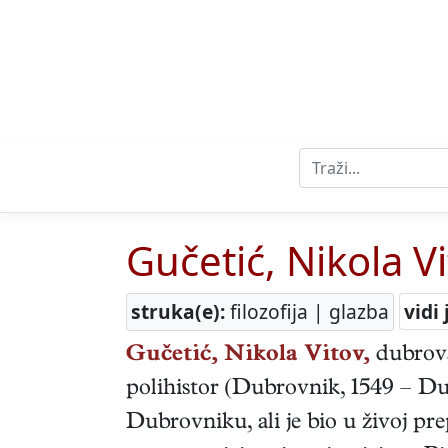
Gučetić, Nikola V
struka(e):
filozofija | glazba
vidi 
Gučetić, Nikola Vitov,
dubrov
polihistor
(
Dubrovnik
,
1549
–
Du
Dubrovniku, ali je bio u živoj pre