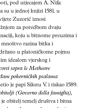
oti, pod utjecajem A. Nifa:
a su u jednoj knjizi 1581. u
ijete Zuzorić iznosi
težnjom za poredbom dvaju
anaciji, koju u bitnome preuzima i
mnoštvo razina bitka i
ć sadržano u platoničkome pojmu
kim idealom vjerskog i
corsi sopra le Metheore
edam pokorničkih psalama
tio je papi Sikstu V. i tiskao 1589.
bitelji (Governo della famiglia)
,
 obitelj temelj društva i bitna