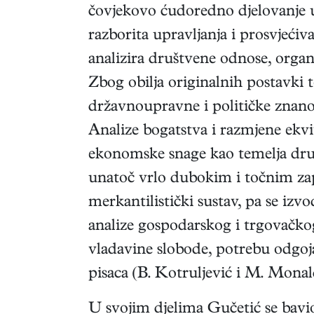
čovjekovo ćudoredno djelovanje 
razborita upravljanja i prosvjećiv
analizira društvene odnose, organi
Zbog obilja originalnih postavki
državnoupravne i političke znano
Analize bogatstva i razmjene ekviv
ekonomske snage kao temelja dru
unatoč vrlo dubokim i točnim zap
merkantilistički sustav, pa se iz
analize gospodarskog i trgovačkog
vladavine slobode, potrebu odgoja
pisaca (B. Kotruljević i M. Monald
U svojim djelima Gučetić se bavi