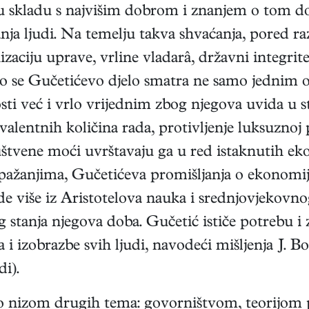
u skladu s najvišim dobrom i znanjem o tom d
anja ljudi. Na temelju takva shvaćanja, pored ra
zaciju uprave, vrline vladarâ, državni integrite
 to se Gučetićevo djelo smatra ne samo jednim 
sti već i vrlo vrijednim zbog njegova uvida u 
alentnih količina rada, protivljenje luksuznoj 
štvene moći uvrštavaju ga u red istaknutih e
ažanjima, Gučetićeva promišljanja o ekonomiji
vode više iz Aristotelova nauka i srednjovjeko
 stanja njegova doba. Gučetić ističe potrebu i
 i izobrazbe svih ljudi, navodeći mišljenja J. 
i).
o nizom drugih tema: govorništvom, teorijom p