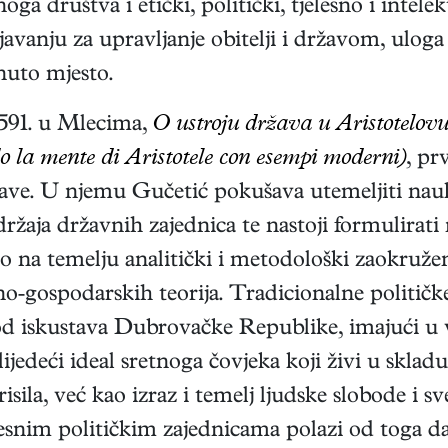
a društva i etički, politički, tjelesno i intel
vanju za upravljanje obitelji i državom, ulog
nuto mjesto.
1591. u Mlecima,
O ustroju država u Aristotelo
do la mente di Aristotele con esempi moderni)
, pr
države. U njemu Gučetić pokušava utemeljiti nau
žaja državnih zajednica te nastoji formulirati 
to na temelju analitički i metodološki zaokružen
lno-gospodarskih teorija. Tradicionalne politič
od iskustava Dubrovačke Republike, imajući u 
slijedeći ideal sretnoga čovjeka koji živi u skla
sila, već kao izraz i temelj ljudske slobode i s
esnim političkim zajednicama polazi od toga da 