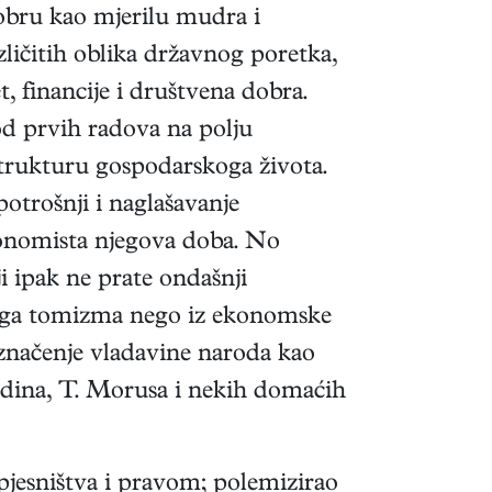
obru kao mjerilu mudra i
zličitih oblika državnog poretka,
t, financije i društvena dobra.
od prvih radova na polju
strukturu gospodarskoga života.
potrošnji i naglašavanje
konomista njegova doba. No
 ipak ne prate ondašnji
vnoga tomizma nego iz ekonomske
 značenje vladavine naroda kao
Bodina, T. Morusa i nekih domaćih
jesništva i pravom; polemizirao