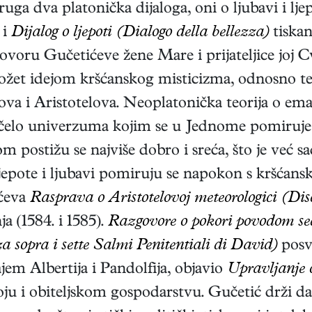
 dva platonička dijaloga, oni o ljubavi i ljep
i
Dijalog o ljepoti (Dialogo della bellezza)
tiskan
voru Gučetićeve žene Mare i prijateljice joj Cv
rožet idejom kršćanskog misticizma, odnosno 
nova i Aristotelova. Neoplatonička teorija o em
ačelo univerzuma kojim se u Jednome pomiruje 
jom postižu se najviše dobro i sreća, što je ve
ljepote i ljubavi pomiruju se napokon s kršćans
ićeva
Rasprava o Aristotelovoj meteorologici (Dis
ja (1584. i 1585).
Razgovore o pokori povodom s
a sopra i sette Salmi Penitentiali di David)
posve
jem Albertija i Pandolfija, objavio
Upravljanje o
 i obiteljskom gospodarstvu. Gučetić drži da je