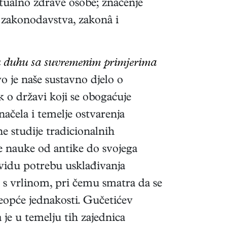
ektualno zdrave osobe; značenje
a zakonodavstva, zakonâ i
vu duhu sa suvremenim primjerima
vo je naše sustavno djelo o
k o državi koji se obogaćuje
načela i temelje ostvarenja
e studije tradicionalnih
ke nauke od antike do svojega
vidu potrebu usklađivanja
du s vrlinom, pri čemu smatra da se
veopće jednakosti. Gučetićev
je u temelju tih zajednica