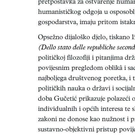
pretpostavka za ostvarenje humanog
humanističkog odgoja u osposoblja
gospodarstva, imaju pritom istak
Opsežno dijaloško djelo, tiskano 
(Dello stato delle republiche secon
političkoj filozofiji i pitanjima 
povijesnim pregledom oblikâ i sadr
najboljega društvenog poretka, i 
političkih nauka o državi i socija
doba Gučetić prikazuje polazeći 
individualnih i općih interesa te 
zakoni ne donose kao nužnost i pri
sustavno-objektivni pristup povij