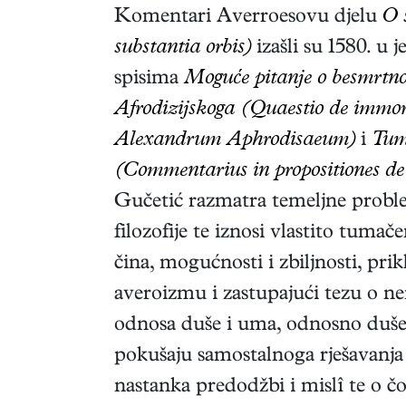
Komentari Averroesovu djelu
O 
substantia orbis)
izašli su 1580. u 
spisima
Moguće pitanje o besmrtno
Afrodizijskoga (Quaestio de immortal
Alexandrum Aphrodisaeum)
i
Tum
(Commentarius in propositiones de 
Gučetić razmatra temeljne problem
filozofije te iznosi vlastito tuma
čina, mogućnosti i zbiljnosti, pri
averoizmu i zastupajući tezu o ne
odnosa duše i uma, odnosno duše i
pokušaju samostalnoga rješavanja p
nastanka predodžbi i mislî te o 