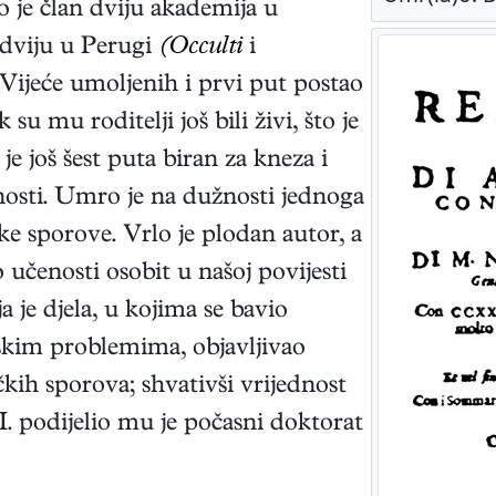
 je član dviju akademija u
 dviju u Perugi
(Occulti
i
 Vijeće umoljenih i prvi put postao
 mu roditelji još bili živi, što je
je još šest puta biran za kneza i
nosti. Umro je na dužnosti jednoga
ke sporove. Vrlo je plodan autor, a
o učenosti osobit u našoj povijesti
a je djela, u kojima se bavio
loškim problemima, objavljivao
ičkih sporova; shvativši vrijednost
. podijelio mu je počasni doktorat