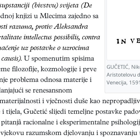
supstanciji (bivstvu) svijeta (De
jednoj knjizi u Mlecima zajedno sa
sti razuma, protiv Aleksandra
itate intellectus possibilis, contra
ačenje uz postavke o uzrocima
causis)
. U spomenutim spisima
GUČETIĆ, Niko
e filozofije, kozmologije i prve
Aristotelovu
čenje problema odnosa materije i
Venecija, 159
klanjajući se renesansnom
materijalnosti i vječnosti duše kao nepropadlji
 tijela, Gučetić slijedi temeljne postavke padov
itanjâ racionalne i eksperimentalne psihologije
čovjekovu razumskom djelovanju i spoznavanju 