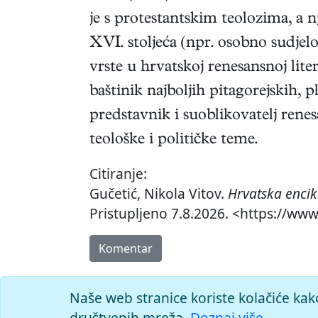
je s protestantskim teolozima, a
XVI. stoljeća (npr. osobno sudjel
vrste u hrvatskoj renesansnoj lit
baštinik najboljih pitagorejskih, p
predstavnik i suoblikovatelj renes
teološke i političke teme.
Citiranje:
Gučetić, Nikola Vitov.
Hrvatska encik
Pristupljeno 7.8.2026. <https://www
Komentar
Naše web stranice koriste kolačiće kak
društvenih mreža.
Doznaj više.