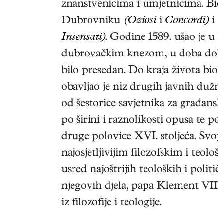
znanstvenicima i umjetnicima. Bio
Dubrovniku
(Oziosi
i
Concordi)
i
Insensati)
. Godine 1589. ušao je u
dubrovačkim knezom, u doba dok su
bilo presedan. Do kraja života bio 
obavljao je niz drugih javnih duž
od šestorice savjetnika za građans
po širini i raznolikosti opusa te p
druge polovice XVI. stoljeća. Svoj
najosjetljivijim filozofskim i teo
usred najoštrijih teoloških i polit
njegovih djela, papa Klement VIII
iz filozofije i teologije.