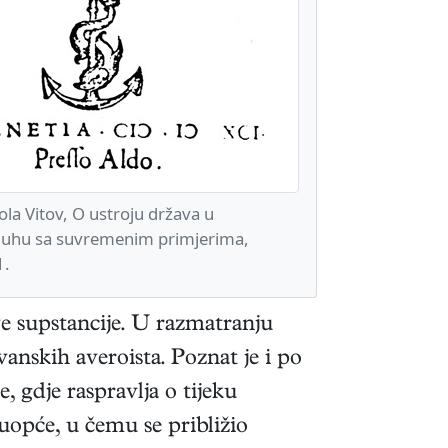
la Vitov, O ustroju država u
 duhu sa suvremenim primjerima,
1.
ve supstancije. U razmatranju
anskih averoista. Poznat je i po
, gdje raspravlja o tijeku
uopće, u čemu se približio