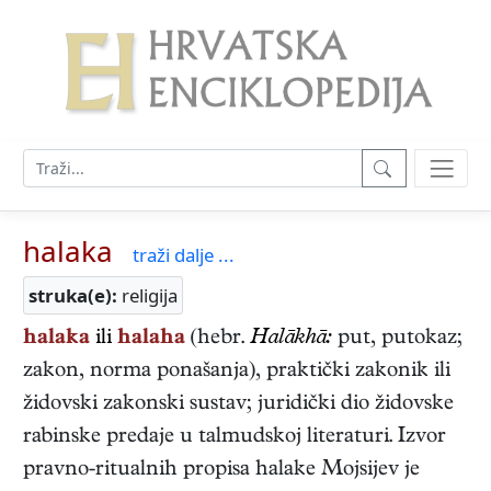
halaka
traži dalje ...
struka(e):
religija
halaka
ili
halaha
(hebr.
Halākhā:
put, putokaz;
zakon, norma ponašanja), praktički zakonik ili
židovski zakonski sustav; juridički dio židovske
rabinske predaje u talmudskoj literaturi. Izvor
pravno-ritualnih propisa halake Mojsijev je