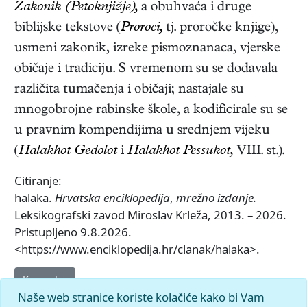
Zakonik
(Petoknjižje),
a obuhvaća i druge
biblijske tekstove (
Proroci,
tj. proročke knjige),
usmeni zakonik, izreke pismoznanaca, vjerske
običaje i tradiciju. S vremenom su se dodavala
različita tumačenja i običaji; nastajale su
mnogobrojne rabinske škole, a kodificirale su se
u pravnim kompendijima u srednjem vijeku
(
Halakhot
Gedolot
i
Halakhot
Pessukot,
VIII. st.).
Citiranje:
halaka.
Hrvatska enciklopedija
,
mrežno izdanje.
Leksikografski zavod Miroslav Krleža, 2013. – 2026.
Pristupljeno 9.8.2026.
<https://www.enciklopedija.hr/clanak/halaka>.
Komentar
Naše web stranice koriste kolačiće kako bi Vam