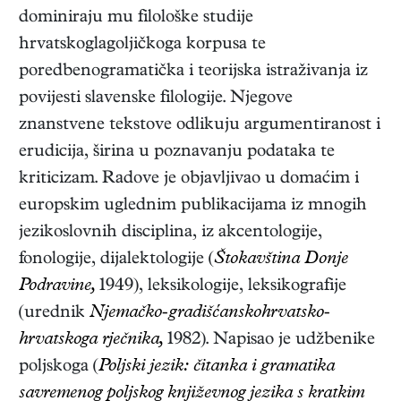
dominiraju mu filološke studije
hrvatskoglagoljičkoga korpusa te
poredbenogramatička i teorijska istraživanja iz
povijesti slavenske filologije. Njegove
znanstvene tekstove odlikuju argumentiranost i
erudicija, širina u poznavanju podataka te
kriticizam. Radove je objavljivao u domaćim i
europskim uglednim publikacijama iz mnogih
jezikoslovnih disciplina, iz akcentologije,
fonologije, dijalektologije (
Štokavština Donje
Podravine,
1949
), leksikologije, leksikografije
(urednik
Njemačko-gradišćanskohrvatsko-
hrvatskoga rječnika,
1982). Napisao je udžbenike
poljskoga (
Poljski jezik: čitanka i gramatika
savremenog poljskog književnog jezika s kratkim