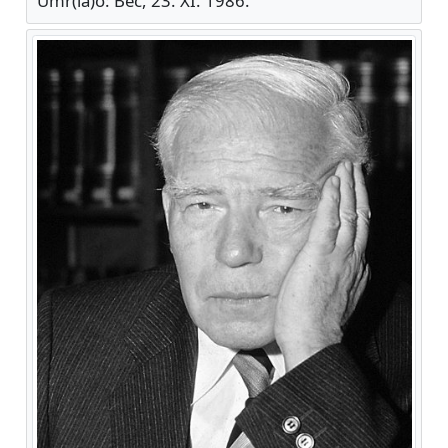
Umr(la)o: Beč, 23. XI. 1986.