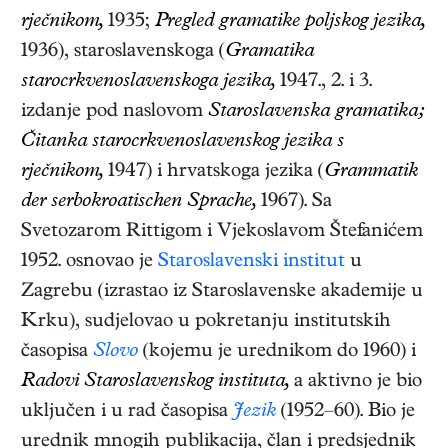
rječnikom,
1935;
Pregled gramatike poljskog jezika,
1936
), staroslavenskoga (
Gramatika
starocrkvenoslavenskoga jezika,
1947., 2. i 3.
izdanje pod naslovom
Staroslavenska gramatika;
Čitanka starocrkvenoslavenskog jezika s
rječnikom,
1947
) i hrvatskoga jezika (
Grammatik
der serbokroatischen Sprache,
1967
). Sa
Svetozarom Rittigom i Vjekoslavom Štefanićem
1952. osnovao je
Staroslavenski institut
u
Zagrebu (izrastao iz Staroslavenske akademije u
Krku), sudjelovao u pokretanju institutskih
časopisa
Slovo
(kojemu je urednikom do 1960) i
Radovi Staroslavenskog instituta,
a aktivno je bio
uključen i u rad časopisa
Jezik
(1952–60). Bio je
urednik mnogih publikacija, član i predsjednik