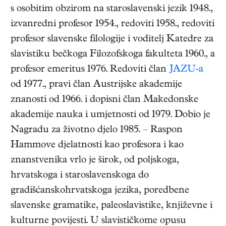
s osobitim obzirom na staroslavenski jezik 1948.,
izvanredni profesor 1954., redoviti 1958., redoviti
profesor slavenske filologije i voditelj Katedre za
slavistiku bečkoga Filozofskoga fakulteta 1960., a
profesor emeritus 1976. Redoviti član
JAZU-a
od 1977., pravi član Austrijske akademije
znanosti od 1966. i dopisni član Makedonske
akademije nauka i umjetnosti od 1979. Dobio je
Nagradu za životno djelo 1985. – Raspon
Hammove djelatnosti kao profesora i kao
znanstvenika vrlo je širok, od poljskoga,
hrvatskoga i staroslavenskoga do
gradišćanskohrvatskoga jezika, poredbene
slavenske gramatike, paleoslavistike, književne i
kulturne povijesti. U slavističkome opusu