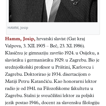
HAMM, Josip
Hamm, Josip,
hrvatski
slavist
(
Gat kraj
Valpova
,
3. XII. 1905
–
Beč
,
23. XI. 1986
).
Klasičnu je gimnaziju završio 1924. u Osijeku, a
slavistiku i germanistiku 1929. u Zagrebu. Bio je
srednjoškolski profesor u Prištini, Karlovcu i
Zagrebu. Doktorirao je 1934. disertacijom o
Matiji Petru Katančiću. Kao honorarni lektor
radio je od 1941. na Filozofskome fakultetu u
Zagrebu. Stalni je sveučilišni lektor za poljski
jezik postao 1946., docent za slavensku filologiju