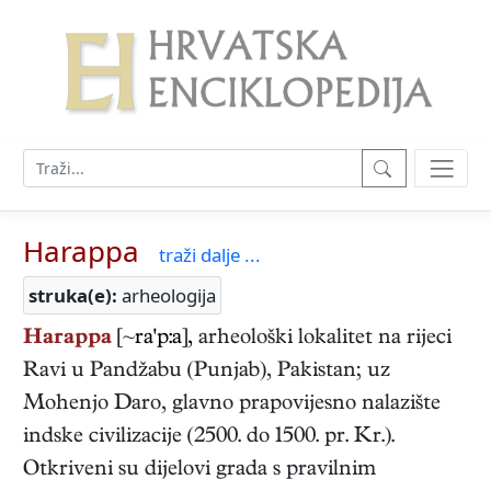
Harappa
traži dalje ...
struka(e):
arheologija
Harappa
[~ra'p:a],
arheološki lokalitet na rijeci
Ravi u Pandžabu (Punjab), Pakistan; uz
Mohenjo Daro, glavno prapovijesno nalazište
indske civilizacije (2500. do 1500. pr. Kr.).
Otkriveni su dijelovi grada s pravilnim