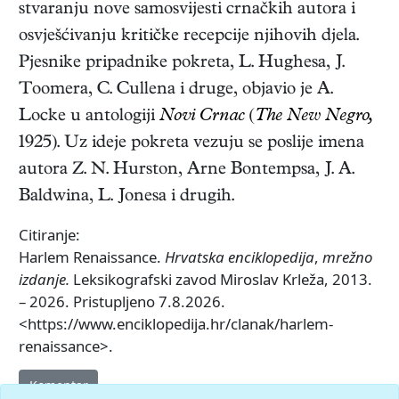
stvaranju nove samosvijesti crnačkih autora i
osvješćivanju kritičke recepcije njihovih djela.
Pjesnike pripadnike pokreta, L. Hughesa, J.
Toomera, C. Cullena i druge, objavio je A.
Locke u antologiji
Novi Crnac
(
The New Negro,
1925). Uz ideje pokreta vezuju se poslije imena
autora Z. N. Hurston, Arne Bontempsa, J. A.
Baldwina, L. Jonesa i drugih.
Citiranje:
Harlem Renaissance.
Hrvatska enciklopedija
,
mrežno
izdanje.
Leksikografski zavod Miroslav Krleža, 2013.
– 2026. Pristupljeno 7.8.2026.
<https://www.enciklopedija.hr/clanak/harlem-
renaissance>.
Komentar