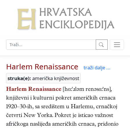
Harlem Renaissance
traži dalje ...
struka(e):
američka književnost
Harlem Renaissance
[hα:'ɹləm renəsα:'ns],
književni i kulturni pokret američkih crnaca
1920–30-ih, sa središtem u Harlemu, crnačkoj
četvrti New Yorka. Pokret je isticao važnost
afričkoga naslijeđa američkih crnaca, pridonio