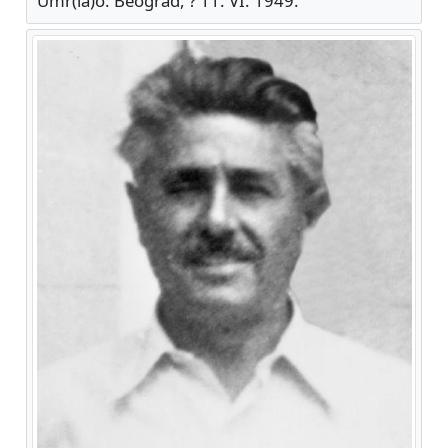
Umr(la)o: Beograd, ? 11. VI. 1949.