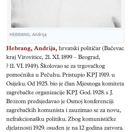
HEBRANG, Andrija
Hebrang, Andrija,
hrvatski
političar
(
Bačevac
kraj Virovitice
,
21. XI. 1899
–
Beograd
,
? 11. VI. 1949
). Školovao se za trgovačkog
pomoćnika u Pečuhu. Pristupio KPJ 1919. u
Osijeku. Od 1925. bio je član Mjesnoga komiteta
zagrebačke organizacije KPJ. God. 1928. s J.
Brozom predsjedavao je Osmoj konferenciji
zagrebačkih komunista i zauzimao se za novu,
nefrakcionašku politiku. Zbog komunističke
djelatnosti 1929. osuđen je na 12 godina zatvora.