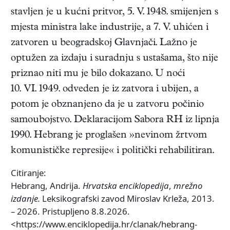
stavljen je u kućni pritvor, 5. V. 1948. smijenjen s
mjesta ministra lake industrije, a 7. V. uhićen i
zatvoren u beogradskoj Glavnjači. Lažno je
optužen za izdaju i suradnju s ustašama, što nije
priznao niti mu je bilo dokazano. U noći
10. VI. 1949. odveden je iz zatvora i ubijen, a
potom je obznanjeno da je u zatvoru počinio
samoubojstvo. Deklaracijom Sabora RH iz lipnja
1990. Hebrang je proglašen »nevinom žrtvom
komunističke represije« i politički rehabilitiran.
Citiranje:
Hebrang, Andrija.
Hrvatska enciklopedija
,
mrežno
izdanje.
Leksikografski zavod Miroslav Krleža, 2013.
– 2026. Pristupljeno 8.8.2026.
<https://www.enciklopedija.hr/clanak/hebrang-