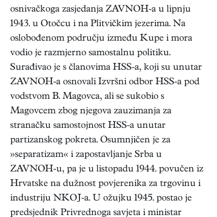
osnivačkoga zasjedanja ZAVNOH-a u lipnju
1943. u Otočcu i na Plitvičkim jezerima. Na
oslobođenom području između Kupe i mora
vodio je razmjerno samostalnu politiku.
Surađivao je s članovima HSS-a, koji su unutar
ZAVNOH-a osnovali Izvršni odbor HSS-a pod
vodstvom B. Magovca, ali se sukobio s
Magovcem zbog njegova zauzimanja za
stranačku samostojnost HSS-a unutar
partizanskog pokreta. Osumnjičen je za
»separatizam« i zapostavljanje Srba u
ZAVNOH-u, pa je u listopadu 1944. povučen iz
Hrvatske na dužnost povjerenika za trgovinu i
industriju NKOJ-a. U ožujku 1945. postao je
predsjednik Privrednoga savjeta i ministar