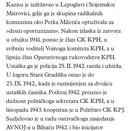
Kaznu je izdržavao u Lepoglavi i Srijemskoj
Mitrovici, gdje ga je skupina radikalnih
komunista oko Petka Miletića optuživala za
»desni oportunizam«. Nakon izlaska iz zatvora
u ožujku 1941. postao je član CK KPH, u
svibnju voditelj Vojnoga komiteta KPH, a u
lipnju član Operativnoga rukovodstva KPH.
Ustaška ga je policija 25. II. 1942. ranila i uhitila.
U logoru Stara Gradiška ostao je do
23. IX. 1942., kada je razmijenjen za dvojicu
ustaških časnika. Potkraj 1942. preuzeo je
dužnost političkoga sekretara CK KPH, a u
listopadu 1943. kooptiran je u Politbiro CK KPJ.
Sudjelovao je u radu osnivačkoga zasjedanja
AVNOJ-a u Bihaću 1942. i bio inicijator