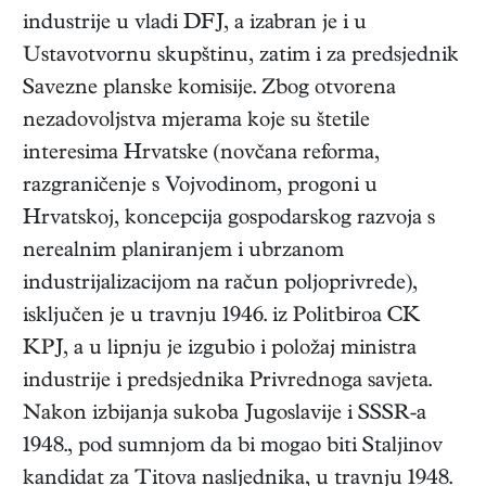
industrije u vladi DFJ, a izabran je i u
Ustavotvornu skupštinu, zatim i za predsjednik
Savezne planske komisije. Zbog otvorena
nezadovoljstva mjerama koje su štetile
interesima Hrvatske (novčana reforma,
razgraničenje s Vojvodinom, progoni u
Hrvatskoj, koncepcija gospodarskog razvoja s
nerealnim planiranjem i ubrzanom
industrijalizacijom na račun poljoprivrede),
isključen je u travnju 1946. iz Politbiroa CK
KPJ, a u lipnju je izgubio i položaj ministra
industrije i predsjednika Privrednoga savjeta.
Nakon izbijanja sukoba Jugoslavije i SSSR-a
1948., pod sumnjom da bi mogao biti Staljinov
kandidat za Titova nasljednika, u travnju 1948.