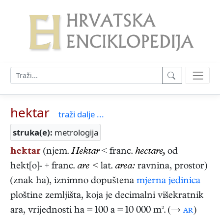
hektar
traži dalje ...
struka(e):
metrologija
hektar
(njem.
Hektar
< franc.
hectare,
od
hekt[o]- + franc.
are <
lat.
area:
ravnina, prostor)
(znak ha), iznimno dopuštena
mjerna jedinica
ploštine zemljišta, koja je decimalni višekratnik
ara, vrijednosti ha = 100 a = 10 000 m². (→
ar
)