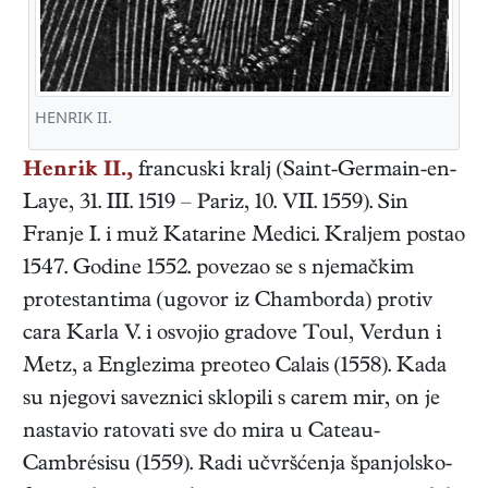
HENRIK II.
Henrik II.,
francuski
kralj
(
Saint-Germain-en-
Laye
,
31. III. 1519
–
Pariz
,
10. VII. 1559
). Sin
Franje I. i muž Katarine Medici. Kraljem postao
1547. Godine 1552. povezao se s njemačkim
protestantima (ugovor iz Chamborda) protiv
cara Karla V. i osvojio gradove Toul, Verdun i
Metz, a Englezima preoteo Calais (1558). Kada
su njegovi saveznici sklopili s carem mir, on je
nastavio ratovati sve do mira u Cateau-
Cambrésisu (1559). Radi učvršćenja španjolsko-