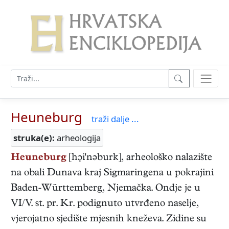
Heuneburg
traži dalje ...
struka(e):
arheologija
Heuneburg
[hi'nəburk], arheološko nalazište
na obali Dunava kraj Sigmaringena u pokrajini
Baden-Württemberg, Njemačka. Ondje je u
VI/V. st. pr. Kr. podignuto utvrđeno naselje,
vjerojatno sjedište mjesnih kneževa. Zidine su