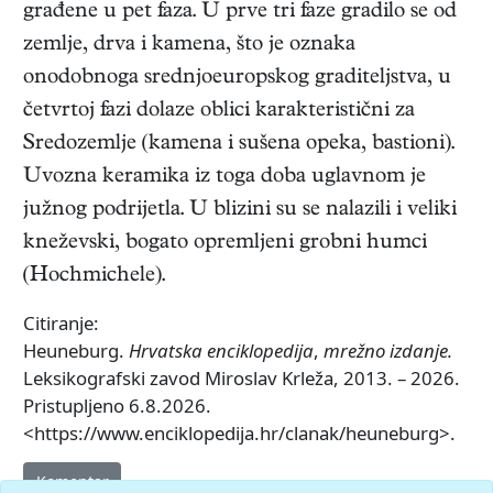
građene u pet faza. U prve tri faze gradilo se od
zemlje, drva i kamena, što je oznaka
onodobnoga srednjoeuropskog graditeljstva, u
četvrtoj fazi dolaze oblici karakteristični za
Sredozemlje (kamena i sušena opeka, bastioni).
Uvozna keramika iz toga doba uglavnom je
južnog podrijetla. U blizini su se nalazili i veliki
kneževski, bogato opremljeni grobni humci
(Hochmichele).
Citiranje:
Heuneburg.
Hrvatska enciklopedija
,
mrežno izdanje.
Leksikografski zavod Miroslav Krleža, 2013. – 2026.
Pristupljeno 6.8.2026.
<https://www.enciklopedija.hr/clanak/heuneburg>.
Komentar