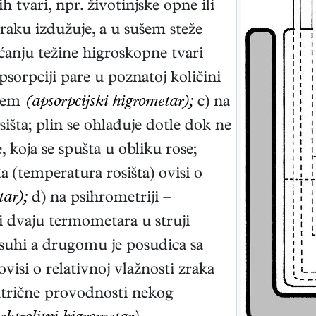
 tvari, npr. životinjske opne ili
zraku izdužuje, a u sušem steže
ćanju težine higroskopne tvari
apsorpciji pare u poznatoj količini
njem
(apsorpcijski higrometar);
c) na
išta; plin se ohlađuje dotle dok ne
 koja se spušta u obliku rose;
 (temperatura rosišta) ovisi o
ar);
d) na psihrometriji –
i dvaju termometara u struji
 suhi a drugomu je posudica sa
isi o relativnoj vlažnosti zraka
ktrične provodnosti nekog