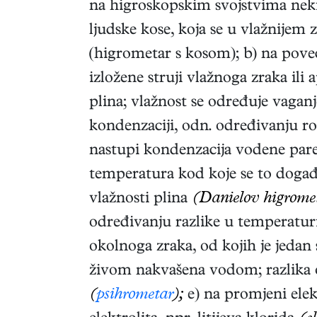
na higroskopskim svojstvima nekih
ljudske kose, koja se u vlažnijem 
(higrometar s kosom); b) na pove
izložene struji vlažnoga zraka ili 
plina; vlažnost se određuje vaga
kondenzaciji, odn. određivanju ros
nastupi kondenzacija vodene pare,
temperatura kod koje se to događa
vlažnosti plina
(Danielov higromet
određivanju razlike u temperatur
okolnoga zraka, od kojih je jedan
živom nakvašena vodom; razlika ov
(
psihrometar
);
e) na promjeni ele