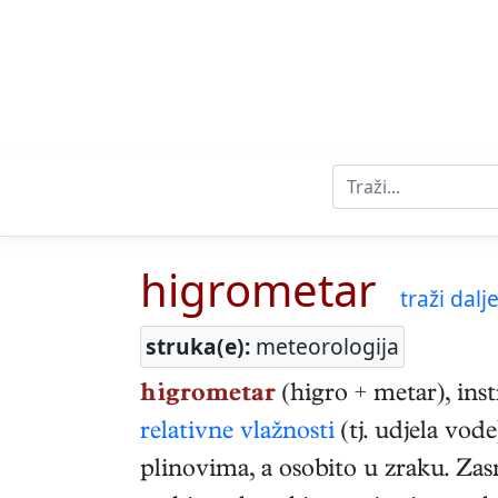
higrometar
traži dalje 
struka(e):
meteorologija
higrometar
(higro + metar), in
relativne vlažnosti
(tj. udjela vode
plinovima, a osobito u zraku. Zasn