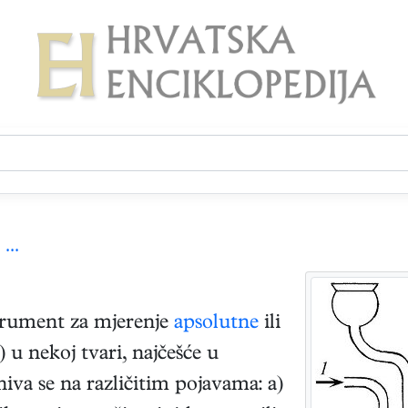
...
strument za mjerenje
apsolutne
ili
) u nekoj tvari, najčešće u
iva se na različitim pojavama: a)