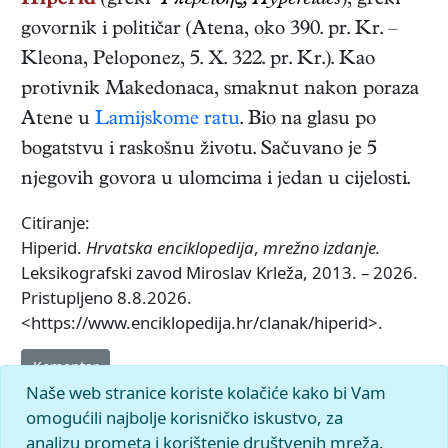
Hiperid
(grčki
Ὑπερείδης, Hypereídēs
),
grčki
govornik i političar
(
Atena
,
oko 390. pr. Kr.
–
Kleona, Peloponez
,
5. X. 322. pr. Kr.
). Kao
protivnik Makedonaca, smaknut nakon poraza
Atene u
Lamijskome ratu
. Bio na glasu po
bogatstvu i raskošnu životu. Sačuvano je 5
njegovih govora u ulomcima i jedan u cijelosti.
Citiranje:
Hiperid.
Hrvatska enciklopedija
,
mrežno izdanje.
Leksikografski zavod Miroslav Krleža, 2013. – 2026.
Pristupljeno 8.8.2026.
<https://www.enciklopedija.hr/clanak/hiperid>.
Komentar
Naše web stranice koriste kolačiće kako bi Vam
omogućili najbolje korisničko iskustvo, za
analizu prometa i korištenje društvenih mreža.