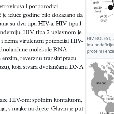
trovirusa i potporodici
eć je iduće godine bilo dokazano da
rana su dva tipa HIV-a. HIV tipa 1
andemiju. HIV tipa 2 uglavnom je
HIV-BOLEST, o
 i nema virulentni potencijal HIV-
imunodeficijen
e jednolančane molekule RNA
proteini i enz
n enzim, reverznu transkriptazu
u), koja stvara dvolančanu DNA
araze HIV-om: spolnim kontaktom,
ja, s majke na dijete. Glavni je put