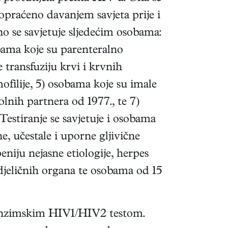
popraćeno davanjem savjeta prije i
no se savjetuje sljedećim osobama:
bama koje su parenteralno
 transfuziju krvi i krvnih
mofilije, 5) osobama koje su imale
nih partnera od 1977., te 7)
stiranje se savjetuje i osobama
e, učestale i uporne gljivične
niju nejasne etiologije, herpes
zdjeličnih organa te osobama od 15
noenzimskim HIV1/HIV2 testom.