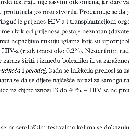
inski testiraju nije sasvim otklonjena, jer darov
 protutijela još nisu stvorila. Procjenjuje se da
. Moguć je prijenos HIV-a i transplantacijom o
rme rizik od prijenosa postaje neznatan (davatel
tnici nepažljivo rukuju iglama koje su upotrije
 HIV-a (rizik iznosi oko 0,2%). Nesterilnim 
e zaraza širiti i između bolesnika ili sa zaraže
rudnoća
i
porođaj,
kada se infekcija prenosi sa 
tra se da se dijete najčešće zarazi za samoga ra
nice na dijete iznosi 13 do 40%. – HIV se ne p
se na serološkim testovima kojima se dokazuju