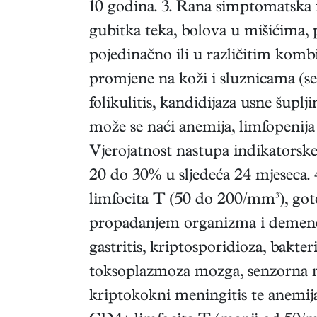
10 godina. 3. Rana simptomatska 
gubitka teka, bolova u mišićima, 
pojedinačno ili u različitim kombi
promjene na koži i sluznicama (seb
folikulitis, kandidijaza usne šuplji
može se naći anemija, limfopenij
Vjerojatnost nastupa indikators
20 do 30% u sljedeća 24 mjeseca.
limfocita T (50 do 200/mm³), g
propadanjem organizma i demencijom
gastritis, kriptosporidioza, bakte
toksoplazmoza mozga, senzorna n
kriptokokni meningitis te anemija