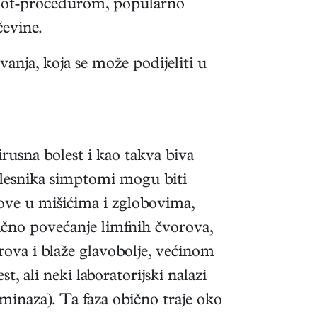
blot-procedurom, popularno
čevine.
anja, koja se može podijeliti u
rusna bolest i kao takva biva
olesnika simptomi mogu biti
olove u mišićima i zglobovima,
rično povećanje limfnih čvorova,
ova i blaže glavobolje, većinom
 ali neki laboratorijski nalazi
aminaza). Ta faza obično traje oko