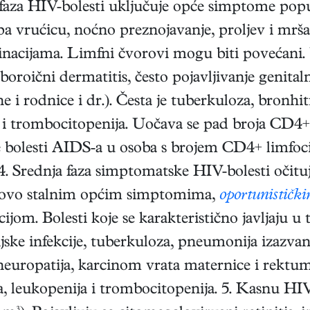
faza HIV-bolesti uključuje opće simptome poput
pa vrućicu, noćno preznojavanje, proljev i mršav
nacijama. Limfni čvorovi mogu biti povećani. U t
oroični dermatitis, često pojavljivanje genital
ne i rodnice i dr.). Česta je tuberkuloza, bronhit
a i trombocitopenija. Uočava se pad broja CD4
ke bolesti AIDS-a u osoba s brojem CD4+ limfo
 4. Srednja faza simptomatske HIV-bolesti očit
otovo stalnim općim simptomima,
oportunističk
. Bolesti koje se karakteristično javljaju u toj
rijske infekcije, tuberkuloza, pneumonija izazva
europatija, karcinom vrata maternice i rektum
, leukopenija i trombocitopenija. 5. Kasnu HIV-