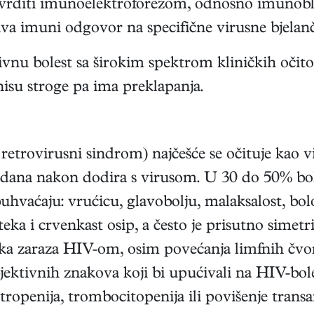
otvrditi imunoelektroforezom, odnosno imuno
iva imuni odgovor na specifične virusne bjelan
nu bolest sa širokim spektrom kliničkih očitov
nisu stroge pa ima preklapanja.
etrovirusni sindrom) najčešće se očituje kao vi
tjedana nakon dodira s virusom. U 30 do 50% b
 obuhvaćaju: vrućicu, glavobolju, malaksalost, b
teka i crvenkast osip, a često je prisutno simet
ka zaraza HIV-om, osim povećanja limfnih čvor
ktivnih znakova koji bi upućivali na HIV-bolest,
tropenija, trombocitopenija ili povišenje trans