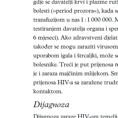
gdje se davatelji krvi i plazme rut
bolesti (»period prozora«), kada se
transfuzijom u nas 1 : 1 000 000
testiranjem davatelja organa i spe
6 mjeseci). Ako zdravstveni djela
također se mogu zaraziti virusom
uporabom igala i štrcaljki, može s
bolesnike. Treći je put prijenosa
t
je i zaraza majčinim mlijekom. Sma
prijenosa HIV-a sa zaražene trud
kontaktom.
Dijagnoza
Dijagnoza zaraze HIV-om temelji 