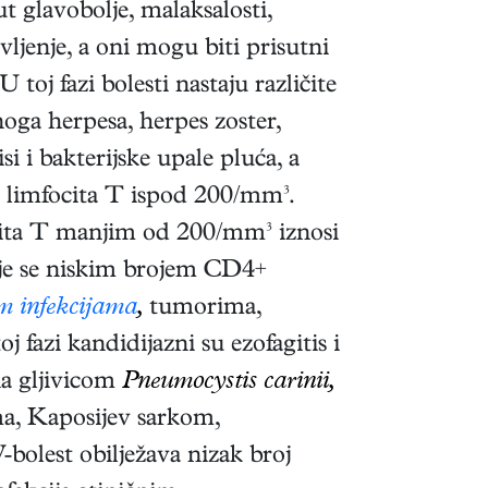
 glavobolje, malaksalosti,
ljenje, a oni mogu biti prisutni
oj fazi bolesti nastaju različite
noga herpesa, herpes zoster,
isi i bakterijske upale pluća, a
+ limfocita T ispod 200/mm³.
cita T manjim od 200/mm³ iznosi
uje se niskim brojem CD4+
im infekcijama
,
tumorima,
 fazi kandidijazni su ezofagitis i
na gljivicom
Pneumocystis carinii,
a, Kaposijev sarkom,
bolest obilježava nizak broj