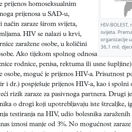
je prijenos homoseksualnim
lnoga prijenosa u SAD-u,
HIV-BOLEST, ra
i način zaraze širom svijeta,
svijeta. Prem
mljama. HIV se nalazi u krvi,
organizacije u
rnice zaražene osobe, u količini
36,1 mil. djec
 osobe. Ako tijekom spolnog odnosa
nice rodnice, penisa, rektuma ili usne šupljine)
e osobe, moguć je prijenos HIV-a. Prisutnost po
r i dr.) pospješuje prijenos HIV-a, kao i spolni
eći rizik zaraze za pasivnoga partnera. Drugi j
nika o drogi koji upotrebljavaju iste štrcaljke, i
a testiranja na HIV, udio bolesnika zaraženih 
danas iznosi manje od 3%. No mogućnost zaraze