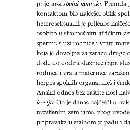
prijenosa
spolni kontakt
. Premda 
kontaktom bio najčešći oblik spo
heteroseksualni je prijenos najčešć
osobito u siromašnim afričkim ze
spermi, sluzi rodnice i vrata mate
koja je dovoljna za zarazu druge
dođe do dodira sluznice (npr. sluz
rodnice i vrata maternice zaražen
herpes spolnih organa, meki čanki
Analni odnos bez zaštite nosi najv
krvlju
. On je danas najčešći u ovis
razvijenim zemljama, zbog uvođenj
pripravaka u stalnom je padu i 