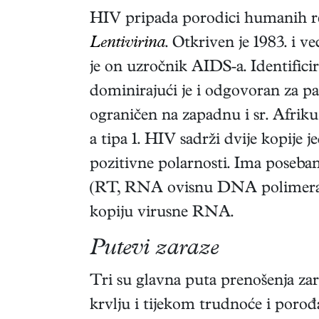
HIV pripada porodici humanih re
Lentivirina
. Otkriven je 1983. i v
je on uzročnik AIDS-a. Identifici
dominirajući je i odgovoran za p
ograničen na zapadnu i sr. Afriku
a tipa 1. HIV sadrži dvije kopij
pozitivne polarnosti. Ima poseba
(RT, RNA ovisnu DNA polimeraz
kopiju virusne RNA.
Putevi zaraze
Tri su glavna puta prenošenja z
krvlju i tijekom trudnoće i porođa