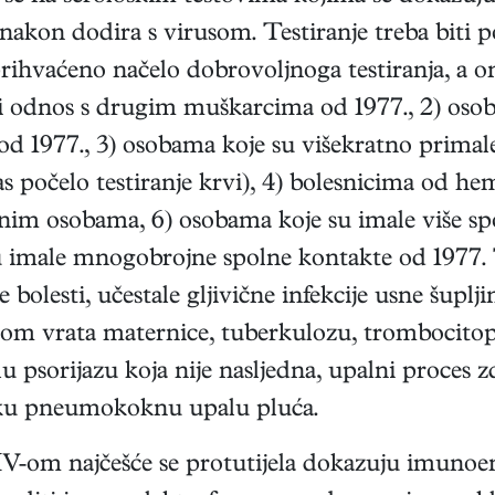
 nakon dodira s virusom. Testiranje treba biti 
prihvaćeno načelo dobrovoljnoga testiranja, a o
ni odnos s drugim muškarcima od 1977., 2) oso
e od 1977., 3) osobama koje su višekratno primale
as počelo testiranje krvi), 4) bolesnicima od he
im osobama, 6) osobama koje su imale više spol
 imale mnogobrojne spolne kontakte od 1977. Te
olesti, učestale gljivične infekcije usne šupljin
inom vrata maternice, tuberkulozu, trombocitope
lu psorijazu koja nije nasljedna, upalni proces 
ešku pneumokoknu upalu pluća.
 HIV-om najčešće se protutijela dokazuju imu