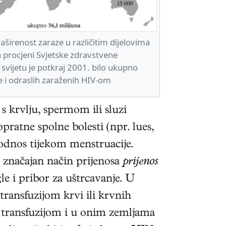
širenost zaraze u različitim dijelovima
a procjeni Svjetske zdravstvene
 svijetu je potkraj 2001. bilo ukupno
e i odraslih zaraženih HIV-om
 s krvlju, spermom ili sluzi
pratne spolne bolesti (npr. lues,
 odnos tijekom menstruacije.
e značajan način prijenosa
prijenos
gle i pribor za uštrcavanje. U
transfuzijom krvi ili krvnih
 transfuzijom i u onim zemljama