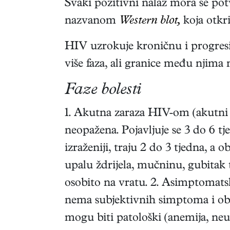
Svaki pozitivni nalaz mora se p
nazvanom
Western blot,
koja otkr
HIV uzrokuje kroničnu i progresiv
više faza, ali granice među njima 
Faze bolesti
1. Akutna zaraza HIV-om (akutni r
neopažena. Pojavljuje se 3 do 6 
izraženiji, traju 2 do 3 tjedna, a
upalu ždrijela, mučninu, gubitak 
osobito na vratu. 2. Asimptomats
nema subjektivnih simptoma i obje
mogu biti patološki (anemija, neu