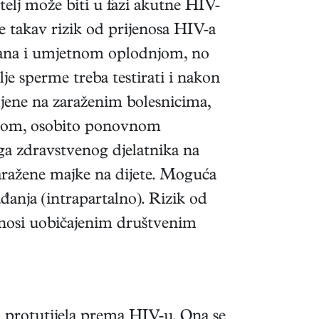
atelj može biti u fazi akutne HIV-
 je takav rizik od prijenosa HIV-a
rgana i umjetnom oplodnjom, no
je sperme treba testirati i nakon
bljene na zaraženim bolesnicima,
radom, osobito ponovnom
noga zdravstvenog djelatnika na
zaražene majke na dijete. Moguća
đanja (intrapartalno). Rizik od
renosi uobičajenim društvenim
 protutijela prema HIV-u. Ona se