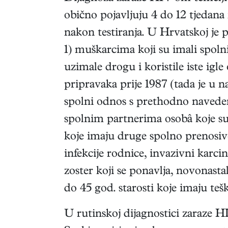
obično pojavljuju 4 do 12 tjedana
nakon testiranja. U Hrvatskoj je 
1) muškarcima koji su imali spol
uzimale drogu i koristile iste igl
pripravaka prije 1987 (tada je u n
spolni odnos s prethodno naveden
spolnim partnerima osobâ koje su
koje imaju druge spolno prenosive b
infekcije rodnice, invazivni karc
zoster koji se ponavlja, novonasta
do 45 god. starosti koje imaju t
U rutinskoj dijagnostici zaraze