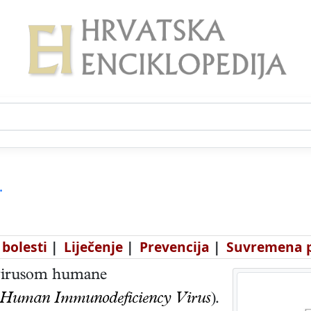
.
 bolesti
|
Liječenje
|
Prevencija
|
Suvremena p
virusom humane
Human Immunodeficiency Virus
).