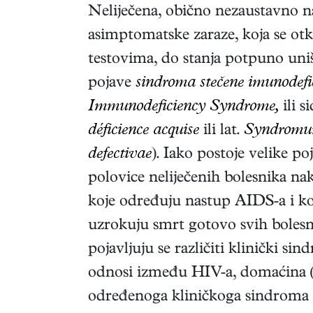
Neliječena, obično nezaustavno na
asimptomatske zaraze, koja se otk
testovima, do stanja potpuno uni
pojave
sindroma stečene imunodefic
Immunodeficiency Syndrome,
ili s
déficience acquise
ili lat.
Syndromum
defectivae
). Iako postoje velike po
polovice neliječenih bolesnika nak
koje određuju nastup AIDS-a i k
uzrokuju smrt gotovo svih bolesn
pojavljuju se različiti klinički si
odnosi između HIV-a, domaćina (č
određenoga kliničkoga sindroma i