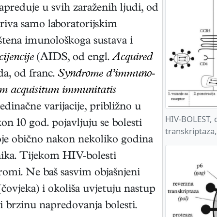
preduje u svih zaraženih ljudi, od
riva samo laboratorijskim
štena imunološkoga sustava i
ijencije
(AIDS, od engl.
Acquired
ida, od franc.
Syndrome d’immuno-
 acquisitum immunitatis
jedinačne varijacije, približno u
HIV-BOLEST, c
on 10 god. pojavljuju se bolesti
transkriptaza
oje obično nakon nekoliko godina
ika. Tijekom HIV-bolesti
ndromi. Ne baš sasvim objašnjeni
ovjeka) i okoliša uvjetuju nastup
 brzinu napredovanja bolesti.