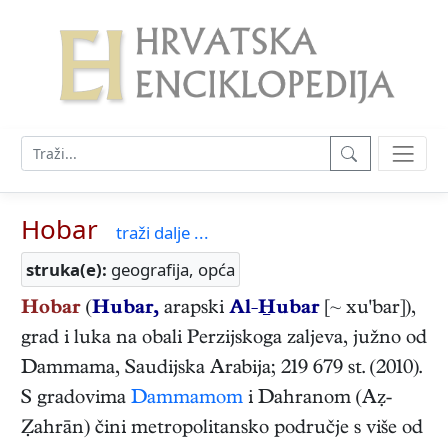
Hobar
traži dalje ...
struka(e):
geografija, opća
Hobar
(
Hubar,
arapski
Al-ubar
[~ xu'bar]),
grad i luka na obali Perzijskoga zaljeva, južno od
Dammama, Saudijska Arabija; 219 679 st. (2010).
S gradovima
Dammamom
i Dahranom (Aẓ-
Ẓahrān) čini metropolitansko područje s više od