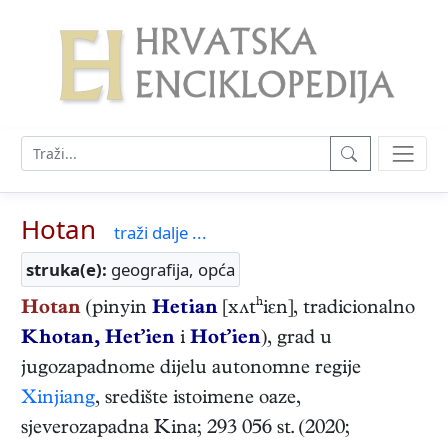
Hotan
traži dalje ...
struka(e):
geografija, opća
Hotan
(pinyin
Hetian
[xʌtʰiɛn], tradicionalno
Khotan, Het’ien
i
Hot’ien
), grad u
jugozapadnome dijelu autonomne regije
Xinjiang
, središte istoimene oaze,
sjeverozapadna Kina; 293 056 st. (2020;