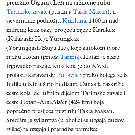
pretežno Ujgura). Leži na južnome rubu
Tarimske zavale
(pustinja
Takla Makan
), u
sjevernome podnožju
Kunluna
, 1400 m nad
morem; kroz oazu protječu rijeke Karakax
(Kalakashi He) i Yurungkax
(Yorungqash/Baiyu He), koje sutokom tvore
rijeku Hotan (pritok
Tarima
). Hotan je staro
trgovačko naselje, kroz koje je do XV. st.
prolazio karavanski
Put svile
i preko kojega se iz
Indije u Kinu širio budizam. Danas je raskrižje
ceste koja ide južnim dijelom Tarimske zavale i
ceste Hotan–Aral/Ala’er (424 km) koja
poprečno presijeca pustinju Takla Makan.
Središte je svilarstva (u okolici se uzgaja dudov
svilac) te uzgoja i preradbe pamuka;