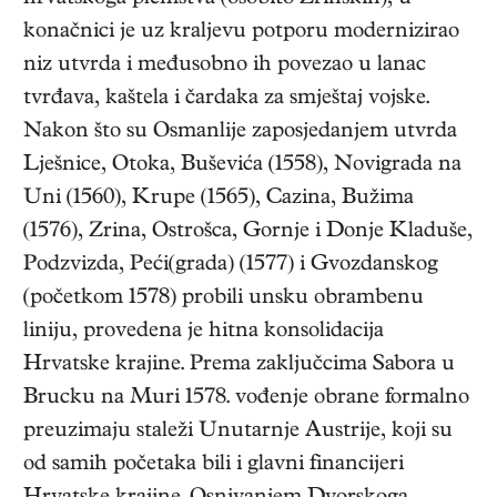
konačnici je uz kraljevu potporu modernizirao
niz utvrda i međusobno ih povezao u lanac
tvrđava, kaštela i čardaka za smještaj vojske.
Nakon što su Osmanlije zaposjedanjem utvrda
Lješnice, Otoka, Buševića (1558), Novigrada na
Uni (1560), Krupe (1565), Cazina, Bužima
(1576), Zrina, Ostrošca, Gornje i Donje Kladuše,
Podzvizda, Peći(grada) (1577) i Gvozdanskog
(početkom 1578) probili unsku obrambenu
liniju, provedena je hitna konsolidacija
Hrvatske krajine. Prema zaključcima Sabora u
Brucku na Muri 1578. vođenje obrane formalno
preuzimaju staleži Unutarnje Austrije, koji su
od samih početaka bili i glavni financijeri