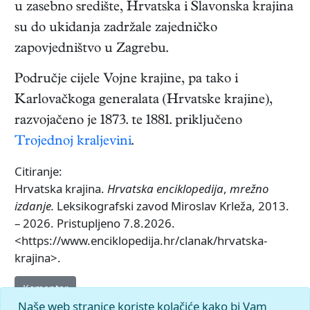
u zasebno središte, Hrvatska i Slavonska krajina
su do ukidanja zadržale zajedničko
zapovjedništvo u Zagrebu.
Područje cijele Vojne krajine, pa tako i
Karlovačkoga generalata (Hrvatske krajine),
razvojačeno je 1873. te 1881. priključeno
Trojednoj kraljevini
.
Citiranje:
Hrvatska krajina.
Hrvatska enciklopedija
,
mrežno
izdanje.
Leksikografski zavod Miroslav Krleža, 2013.
– 2026. Pristupljeno 7.8.2026.
<https://www.enciklopedija.hr/clanak/hrvatska-
krajina>.
Komentar
Naše web stranice koriste kolačiće kako bi Vam