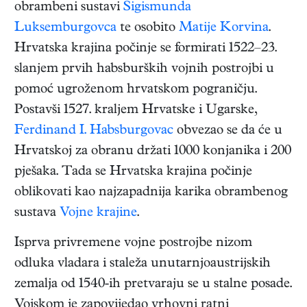
obrambeni sustavi
Sigismunda
Luksemburgovca
te osobito
Matije Korvina
.
Hrvatska krajina počinje se formirati 1522–23.
slanjem prvih habsburških vojnih postrojbi u
pomoć ugroženom hrvatskom pograničju.
Postavši 1527. kraljem Hrvatske i Ugarske,
Ferdinand I. Habsburgovac
obvezao se da će u
Hrvatskoj za obranu držati 1000 konjanika i 200
pješaka. Tada se Hrvatska krajina počinje
oblikovati kao najzapadnija karika obrambenog
sustava
Vojne krajine
.
Isprva privremene vojne postrojbe nizom
odluka vladara i staleža unutarnjoaustrijskih
zemalja od 1540-ih pretvaraju se u stalne posade.
Vojskom je zapovijedao vrhovni ratni