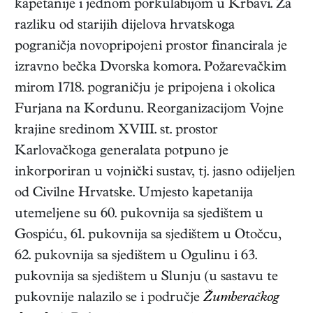
kapetanije i jednom porkulabijom u Krbavi. Za
razliku od starijih dijelova hrvatskoga
pograničja novopripojeni prostor financirala je
izravno bečka Dvorska komora. Požarevačkim
mirom 1718. pograničju je pripojena i okolica
Furjana na Kordunu. Reorganizacijom Vojne
krajine sredinom XVIII. st. prostor
Karlovačkoga generalata potpuno je
inkorporiran u vojnički sustav, tj. jasno odijeljen
od Civilne Hrvatske. Umjesto kapetanija
utemeljene su 60. pukovnija sa sjedištem u
Gospiću, 61. pukovnija sa sjedištem u Otočcu,
62. pukovnija sa sjedištem u Ogulinu i 63.
pukovnija sa sjedištem u Slunju (u sastavu te
pukovnije nalazilo se i područje
Žumberačkog