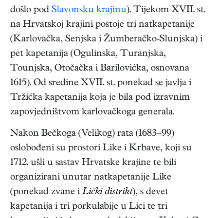
došlo pod
Slavonsku krajinu
). Tijekom XVII. st.
na Hrvatskoj krajini postoje tri natkapetanije
(Karlovačka, Senjska i Žumberačko-Slunjska) i
pet kapetanija (Ogulinska, Turanjska,
Tounjska, Otočačka i Barilovićka, osnovana
1615). Od sredine XVII. st. ponekad se javlja i
Tržićka kapetanija koja je bila pod izravnim
zapovjedništvom karlovačkoga generala.
Nakon Bečkoga (Velikog) rata (1683–99)
oslobođeni su prostori Like i Krbave, koji su
1712. ušli u sastav Hrvatske krajine te bili
organizirani unutar natkapetanije Like
(ponekad zvane i
Lički distrikt
), s devet
kapetanija i tri porkulabije u Lici te tri