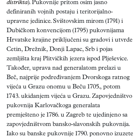
distrikta
). Pukovnije pritom osim jasno
definiranih vojnih postaju i teritorijalno-
upravne jedinice. Svištovskim mirom (1791) i
Dubičkom konvencijom (1795) pukovnijama
Hrvatske krajine priključeni su gradovi i utvrde
Cetin, Drežnik, Donji Lapac, Srb i pojas
zemljišta kraj Plitvičkih jezera ispod Plješevice.
Također, uprava nad generalatom prelazi u
Beč, najprije podređivanjem Dvorskoga ratnog
vijeća u Grazu onomu u Beču 1705., potom
1743. ukidanjem vijeća u Grazu. Zapovjedništvo
pukovnija Karlovačkoga generalata
premješteno je 1786. u Zagreb te ujedinjeno sa
zapovjedništvom bansko-slavonskih pukovnija.
Iako su banske pukovnije 1790. ponovno izuzete