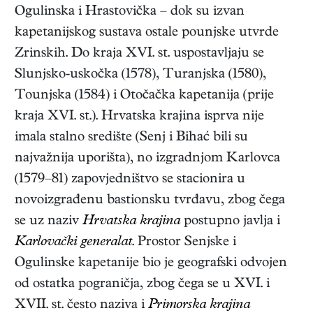
Ogulinska i Hrastovička – dok su izvan
kapetanijskog sustava ostale pounjske utvrde
Zrinskih. Do kraja XVI. st. uspostavljaju se
Slunjsko-uskočka (1578), Turanjska (1580),
Tounjska (1584) i Otočačka kapetanija (prije
kraja XVI. st.). Hrvatska krajina isprva nije
imala stalno središte (Senj i Bihać bili su
najvažnija uporišta), no izgradnjom Karlovca
(1579–81) zapovjedništvo se stacionira u
novoizgrađenu bastionsku tvrđavu, zbog čega
se uz naziv
Hrvatska krajina
postupno javlja i
Karlovački generalat
. Prostor Senjske i
Ogulinske kapetanije bio je geografski odvojen
od ostatka pograničja, zbog čega se u XVI. i
XVII. st. često naziva i
Primorska krajina