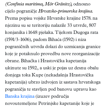
(Confinia maritima, Mör Gränitz),
odnosno
cijelo pograničje
Hrvatsko-primorska krajina
.
Prema popisu vojske Hrvatske krajine 1578. na
njezinu su se teritoriju nalazile 33 utvrde, 807
konjanika i 1648 pješaka. Tijekom Dugoga rata
(1591/3–1606), padom Bihaća (1592) i niza
pograničnih utvrda dolazi do uzmicanja granice
koje je potaknulo provedbu nove reorganizacije
obrane. Bihaćka i Hrastovička kapetanija
ukinute su 1592., a uski je pojas uz desnu obalu
donjega toka Kupe (nekadašnja Hrastovička
kapetanija) ubrzo izdvojen iz sastava hrvatskoga
pograničja te stavljen pod banovu upravu kao
Banska krajina
(izuzev područja
novoutemeljene Petrinjske kapetanije koje je