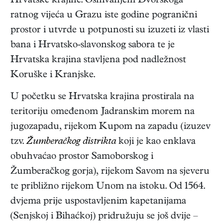
Hrvatske krajine. Osnivanjem Dvorskoga
ratnog vijeća u Grazu iste godine pogranični
prostor i utvrde u potpunosti su izuzeti iz vlasti
bana i Hrvatsko-slavonskog sabora te je
Hrvatska krajina stavljena pod nadležnost
Koruške i Kranjske.
U početku se Hrvatska krajina prostirala na
teritoriju omeđenom Jadranskim morem na
jugozapadu, rijekom Kupom na zapadu (izuzev
tzv.
Žumberačkog distrikta
koji je kao enklava
obuhvaćao prostor Samoborskog i
Žumberačkog gorja), rijekom Savom na sjeveru
te približno rijekom Unom na istoku. Od 1564.
dvjema prije uspostavljenim kapetanijama
(Senjskoj i Bihaćkoj) pridružuju se još dvije –