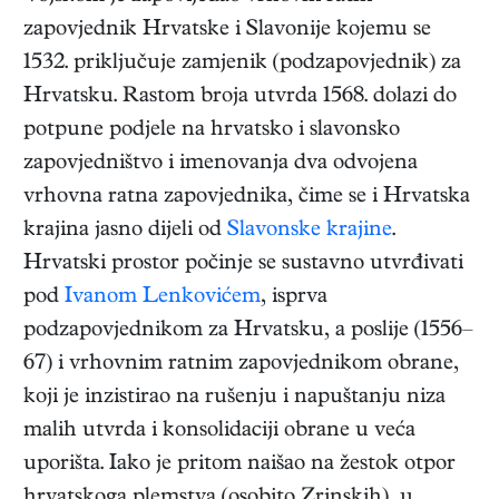
zapovjednik Hrvatske i Slavonije kojemu se
1532. priključuje zamjenik (podzapovjednik) za
Hrvatsku. Rastom broja utvrda 1568. dolazi do
potpune podjele na hrvatsko i slavonsko
zapovjedništvo i imenovanja dva odvojena
vrhovna ratna zapovjednika, čime se i Hrvatska
krajina jasno dijeli od
Slavonske krajine
.
Hrvatski prostor počinje se sustavno utvrđivati
pod
Ivanom Lenkovićem
, isprva
podzapovjednikom za Hrvatsku, a poslije (1556–
67) i vrhovnim ratnim zapovjednikom obrane,
koji je inzistirao na rušenju i napuštanju niza
malih utvrda i konsolidaciji obrane u veća
uporišta. Iako je pritom naišao na žestok otpor
hrvatskoga plemstva (osobito Zrinskih), u