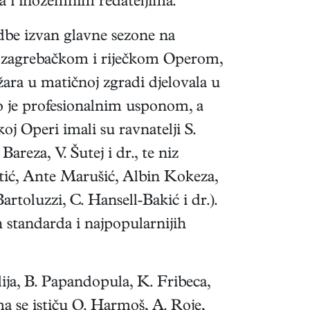
ra i inozemnim redateljima.
vedbe izvan glavne sezone na
 sa zagrebačkom i riječkom Operom,
ara u matičnoj zgradi djelovala u
no je profesionalnim usponom, a
j Operi imali su ravnatelji S.
eza, V. Šutej i dr., te niz
ić, Ante Marušić, Albin Kokeza,
toluzzi, C. Hansell-Bakić i dr.).
standarda i najpopularnijih
lija, B. Papandopula, K. Fribeca,
a se ističu O. Harmoš, A. Roje,