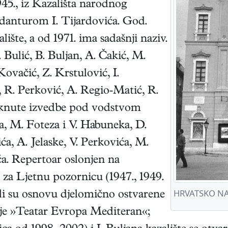
45., iz Kazališta narodnog
danturom I. Tijardovića. God.
ište, a od 1971. ima sadašnji naziv.
Bulić, B. Buljan, A. Čakić, M.
ovačić, Z. Krstulović, I.
 R. Perković, A. Regio-Matić, R.
staknute izvedbe pod vodstvom
ja, M. Foteza i V. Habuneka, D.
ća, A. Jelaske, V. Perkovića, M.
ća. Repertoar oslonjen na
za Ljetnu pozornicu (1947., 1949.
HRVATSKO NA
orili su osnovu djelomično ostvarene
je »Teatar Evropa Mediteran«;