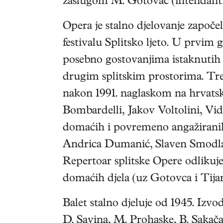
zaslugom M. Gotovac (intendantica
Opera je stalno djelovanje započel
festivalu Splitsko ljeto. U prvim
posebno gostovanjima istaknutih s
drugim splitskim prostorima. Treć
nakon 1991. naglaskom na hrvatsko
Bombardelli, Jakov Voltolini, Vid
domaćih i povremeno angažiranih
Andrica Dumanić, Slaven Smodlaka,
Repertoar splitske Opere odlikuj
domaćih djela (uz Gotovca i Tijardo
Balet stalno djeluje od 1945. Izvo
D. Savina, M. Prohaske, B. Sakača