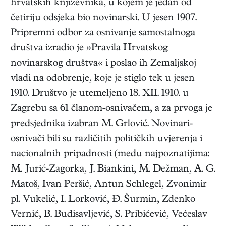
hrvatskih književnika, u kojem je jedan od
četiriju odsjeka bio novinarski. U jesen 1907.
Pripremni odbor za osnivanje samostalnoga
društva izradio je »Pravila Hrvatskog
novinarskog društva« i poslao ih Zemaljskoj
vladi na odobrenje, koje je stiglo tek u jesen
1910. Društvo je utemeljeno 18. XII. 1910. u
Zagrebu sa 61 članom-osnivačem, a za prvoga je
predsjednika izabran M. Grlović. Novinari-
osnivači bili su različitih političkih uvjerenja i
nacionalnih pripadnosti (među najpoznatijima:
M. Jurić-Zagorka, J. Biankini, M. Dežman, A. G.
Matoš, Ivan Peršić, Antun Schlegel, Zvonimir
pl. Vukelić, I. Lorković, Đ. Šurmin, Zdenko
Vernić, B. Budisavljević, S. Pribićević, Većeslav