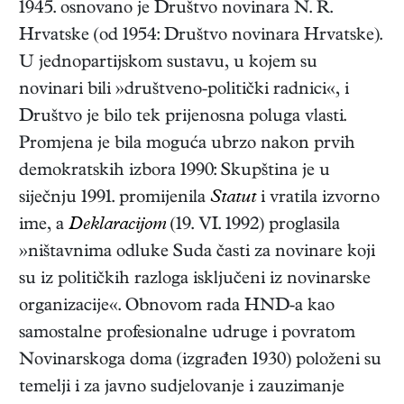
1945. osnovano je Društvo novinara N. R.
Hrvatske (od 1954: Društvo novinara Hrvatske).
U jednopartijskom sustavu, u kojem su
novinari bili »društveno-politički radnici«, i
Društvo je bilo tek prijenosna poluga vlasti.
Promjena je bila moguća ubrzo nakon prvih
demokratskih izbora 1990: Skupština je u
siječnju 1991. promijenila
Statut
i vratila izvorno
ime, a
Deklaracijom
(19. VI. 1992) proglasila
»ništavnima odluke Suda časti za novinare koji
su iz političkih razloga isključeni iz novinarske
organizacije«. Obnovom rada HND-a kao
samostalne profesionalne udruge i povratom
Novinarskoga doma (izgrađen 1930) položeni su
temelji i za javno sudjelovanje i zauzimanje