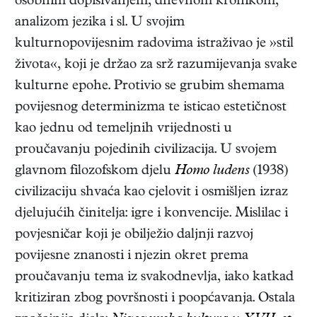
osobnim dopisivanjem, dnevnom kronikom,
analizom jezika i sl. U svojim
kulturnopovijesnim radovima istraživao je »stil
života«, koji je držao za srž razumijevanja svake
kulturne epohe. Protivio se grubim shemama
povijesnog determinizma te isticao estetičnost
kao jednu od temeljnih vrijednosti u
proučavanju pojedinih civilizacija. U svojem
glavnom filozofskom djelu
Homo ludens
(1938)
civilizaciju shvaća kao cjelovit i osmišljen izraz
djelujućih činitelja: igre i konvencije. Mislilac i
povjesničar koji je obilježio daljnji razvoj
povijesne znanosti i njezin okret prema
proučavanju tema iz svakodnevlja, iako katkad
kritiziran zbog površnosti i poopćavanja. Ostala