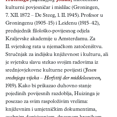
Huizinga
[hi'ziŋγα],
Johan,
nizozemski
kulturni povjesničar i mislilac
(
Groningen
,
7. XII. 1872
–
De Steeg
,
1. II. 1945
). Profesor u
Groningenu (1905–15) i Leidenu (1915–42),
predsjednik filološko-povijesnog odjela
Kraljevske akademije u Amsterdamu. Za
II. svjetskog rata u njemačkom zatočeništvu.
Stručnjak za indijsku književnost i kulturu, ali
je svjetsku slavu stekao svojim radovima iz
srednjovjekovne kulturne povijesti (
Jesen
srednjega vijeka – Herfsttij der middeleeuwen,
1919
). Kako bi prikazao duhovno stanje
pojedinih povijesnih razdoblja, Huizinga je
posezao za svim raspoloživim vrelima:
književnim i umjetničkim dokumentima,