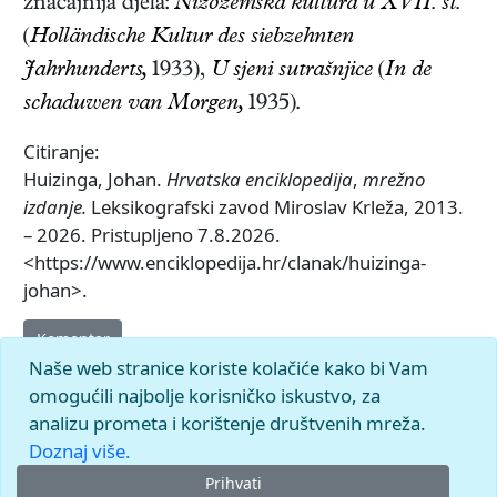
značajnija djela:
Nizozemska kultura u XVII. st.
(
Holländische Kultur des siebzehnten
Jahrhunderts,
1933),
U sjeni sutrašnjice
(
In de
schaduwen van Morgen,
1935)
.
Citiranje:
Huizinga, Johan.
Hrvatska enciklopedija
,
mrežno
izdanje.
Leksikografski zavod Miroslav Krleža, 2013.
– 2026. Pristupljeno 7.8.2026.
<https://www.enciklopedija.hr/clanak/huizinga-
johan>.
Komentar
Naše web stranice koriste kolačiće kako bi Vam
omogućili najbolje korisničko iskustvo, za
analizu prometa i korištenje društvenih mreža.
Doznaj više.
Prihvati