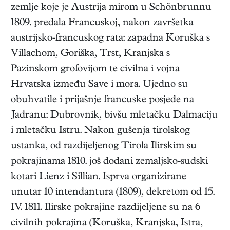
zemlje koje je Austrija mirom u Schönbrunnu
1809. predala Francuskoj, nakon završetka
austrijsko-francuskog rata: zapadna Koruška s
Villachom, Goriška, Trst, Kranjska s
Pazinskom grofovijom te civilna i vojna
Hrvatska između Save i mora. Ujedno su
obuhvatile i prijašnje francuske posjede na
Jadranu: Dubrovnik, bivšu mletačku Dalmaciju
i mletačku Istru. Nakon gušenja tirolskog
ustanka, od razdijeljenog Tirola Ilirskim su
pokrajinama 1810. još dodani zemaljsko-sudski
kotari Lienz i Sillian. Isprva organizirane
unutar 10 intendantura (1809), dekretom od 15.
IV. 1811. Ilirske pokrajine razdijeljene su na 6
civilnih pokrajina (Koruška, Kranjska, Istra,