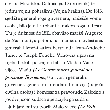
civilna Hrvatska, Dalmacija, Dubrovnik) te
jednu vojnu pokrajinu (Vojna krajina). Do 1813.
sjedište generalnoga guvernera, najčešće vojne
osobe, bilo je u Ljubljani, a nakon toga u Trstu.
Tu je dužnost do 1811. obavljao maršal Auguste
de Marmont, a potom, sa smanjenim ovlastima,
generali Henri-Gatien Bertrand i Jean-Andoche
Junot te Joseph Fouché. Vrhovna upravna
tijela Ilirskih pokrajina bili su Vlada i Malo
vijeće. Vladu
(Le Gouvernment général des
provinces Illyriennes)
su tvorili generalni
guverner, generalni intendant financija (najviša
civilna osoba) i komesar za pravosuđe. Zajedno s
još dvojicom sudaca apelacijskoga suda u
Ljubljani oni su tvorili Malo vijeće
(Le Petit