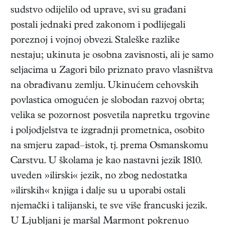
sudstvo odijelilo od uprave, svi su građani
postali jednaki pred zakonom i podlijegali
poreznoj i vojnoj obvezi. Staleške razlike
nestaju; ukinuta je osobna zavisnosti, ali je samo
seljacima u Zagori bilo priznato pravo vlasništva
na obrađivanu zemlju. Ukinućem cehovskih
povlastica omogućen je slobodan razvoj obrta;
velika se pozornost posvetila napretku trgovine
i poljodjelstva te izgradnji prometnica, osobito
na smjeru zapad–istok, tj. prema Osmanskomu
Carstvu. U školama je kao nastavni jezik 1810.
uveden »ilirski« jezik, no zbog nedostatka
»ilirskih« knjiga i dalje su u uporabi ostali
njemački i talijanski, te sve više francuski jezik.
U Ljubljani je maršal Marmont pokrenuo