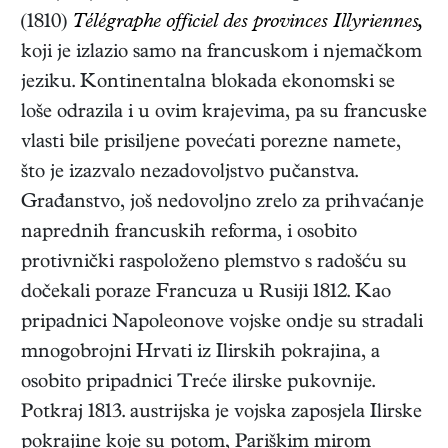
(1810)
Télégraphe officiel des provinces Illyriennes,
koji je izlazio samo na francuskom i njemačkom
jeziku. Kontinentalna blokada ekonomski se
loše odrazila i u ovim krajevima, pa su francuske
vlasti bile prisiljene povećati porezne namete,
što je izazvalo nezadovoljstvo pučanstva.
Građanstvo, još nedovoljno zrelo za prihvaćanje
naprednih francuskih reforma, i osobito
protivnički raspoloženo plemstvo s radošću su
dočekali poraze Francuza u Rusiji 1812. Kao
pripadnici Napoleonove vojske ondje su stradali
mnogobrojni Hrvati iz Ilirskih pokrajina, a
osobito pripadnici Treće ilirske pukovnije.
Potkraj 1813. austrijska je vojska zaposjela Ilirske
pokrajine koje su potom, Pariškim mirom