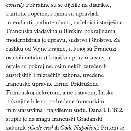
conseil).
Pokrajine su se dijelile na distrikte,
kantone i općine, kojima su upravljali
intendanti, podintendanti, načelnici i starješine.
Francuska vladavina u Ilirskim pokrajinama
modernizirala je upravu, sudstvo i školstvo. Za
razliku od Vojne krajine, u kojoj su Francuzi
ostavili netaknut krajiški upravni sustav, u
ostale su pokrajine, osim nekih zatečenih
austrijskih i mletačkih zakona, uvedene
francuske upravne forme. Pridružene
Francuskoj dekretom, a ne ustavom, Ilirske
pokrajine bile su podređene francuskim
ministarstvima i najvišemu sudu. Dana 1. I. 1812.
stupio je na snagu francuski Građanski
zakonik
(Code civil
ili
Code Napoléon).
Pritom se