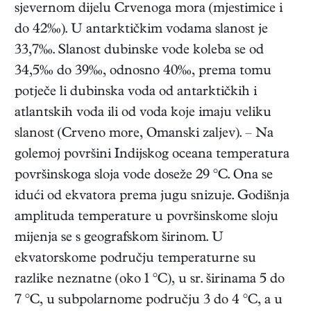
sjevernom dijelu Crvenoga mora (mjestimice i
do 42‰). U antarktičkim vodama slanost je
33,7‰. Slanost dubinske vode koleba se od
34,5‰ do 39‰, odnosno 40‰, prema tomu
potječe li dubinska voda od antarktičkih i
atlantskih voda ili od voda koje imaju veliku
slanost (Crveno more, Omanski zaljev). – Na
golemoj površini Indijskog oceana temperatura
površinskoga sloja vode doseže 29 °C. Ona se
idući od ekvatora prema jugu snizuje. Godišnja
amplituda temperature u površinskome sloju
mijenja se s geografskom širinom. U
ekvatorskome području temperaturne su
razlike neznatne (oko 1 °C), u sr. širinama 5 do
7 °C, u subpolarnome području 3 do 4 °C, a u