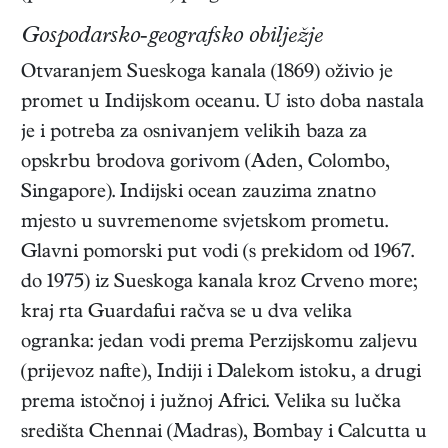
Gospodarsko-geografsko obilježje
Otvaranjem Sueskoga kanala (1869) oživio je
promet u Indijskom oceanu. U isto doba nastala
je i potreba za osnivanjem velikih baza za
opskrbu brodova gorivom (Aden, Colombo,
Singapore). Indijski ocean zauzima znatno
mjesto u suvremenome svjetskom prometu.
Glavni pomorski put vodi (s prekidom od 1967.
do 1975) iz Sueskoga kanala kroz Crveno more;
kraj rta Guardafui račva se u dva velika
ogranka: jedan vodi prema Perzijskomu zaljevu
(prijevoz nafte), Indiji i Dalekom istoku, a drugi
prema istočnoj i južnoj Africi. Velika su lučka
središta Chennai (Madras), Bombay i Calcutta u