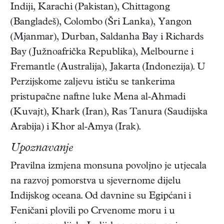
Indiji, Karachi (Pakistan), Chittagong
(Bangladeš), Colombo (Šri Lanka), Yangon
(Mjanmar), Durban, Saldanha Bay i Richards
Bay (Južnoafrička Republika), Melbourne i
Fremantle (Australija), Jakarta (Indonezija). U
Perzijskome zaljevu ističu se tankerima
pristupačne naftne luke Mena al-Ahmadi
(Kuvajt), Khark (Iran), Ras Tanura (Saudijska
Arabija) i Khor al-Amya (Irak).
Upoznavanje
Pravilna izmjena monsuna povoljno je utjecala
na razvoj pomorstva u sjevernome dijelu
Indijskog oceana. Od davnine su Egipćani i
Feničani plovili po Crvenome moru i u