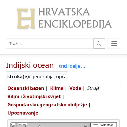
Indijski ocean
traži dalje ...
struka(e):
geografija, opća
Oceanski bazen
|
Klima
|
Voda
|
Struje
|
Biljni i životinjski svijet
|
Gospodarsko-geografsko obilježje
|
Upoznavanje