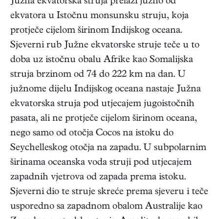
Južna ekvatorska struja prelazi južno od
ekvatora u Istočnu monsunsku struju, koja
protječe cijelom širinom Indijskog oceana.
Sjeverni rub Južne ekvatorske struje teče u to
doba uz istočnu obalu Afrike kao Somalijska
struja brzinom od 74 do 222 km na dan. U
južnome dijelu Indijskog oceana nastaje Južna
ekvatorska struja pod utjecajem jugoistočnih
pasata, ali ne protječe cijelom širinom oceana,
nego samo od otočja Cocos na istoku do
Seychelleskog otočja na zapadu. U subpolarnim
širinama oceanska voda struji pod utjecajem
zapadnih vjetrova od zapada prema istoku.
Sjeverni dio te struje skreće prema sjeveru i teče
usporedno sa zapadnom obalom Australije kao