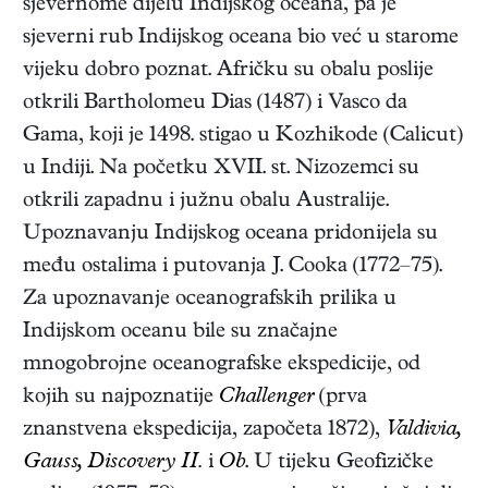
sjevernome dijelu Indijskog oceana, pa je
sjeverni rub Indijskog oceana bio već u starome
vijeku dobro poznat. Afričku su obalu poslije
otkrili Bartholomeu Dias (1487) i Vasco da
Gama, koji je 1498. stigao u Kozhikode (Calicut)
u Indiji. Na početku XVII. st. Nizozemci su
otkrili zapadnu i južnu obalu Australije.
Upoznavanju Indijskog oceana pridonijela su
među ostalima i putovanja J. Cooka (1772–75).
Za upoznavanje oceanografskih prilika u
Indijskom oceanu bile su značajne
mnogobrojne oceanografske ekspedicije, od
kojih su najpoznatije
Challenger
(prva
znanstvena ekspedicija, započeta 1872),
Valdivia,
Gauss, Discovery II.
i
Ob
. U tijeku Geofizičke