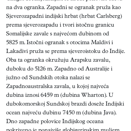
na dva ogranka. Zapadni se ogranak pruža kao
Sjeverozapadni indijski hrbat (hrbat Carlsberg)
prema sjeverozapadu i tvori istočnu granicu
Somalijske zavale s najvećom dubinom od
5825 m. Istočni ogranak s otocima Maldivi i
Lakadivi pruža se prema sjeveroistoku do Indije.
Oba ta ogranka okružuju Arapsku zavalu,
duboku do 5126 m. Zapadno od Australije i
južno od Sundskih otoka nalazi se
Zapadnoaustralska zavala, u kojoj najveća
dubina iznosi 6459 m (dubina Wharton). U
dubokomorskoj Sundskoj brazdi doseže Indijski
ocean najveću dubinu 7450 m (dubina Java).
Dno zapadne polovice Indijskog oceana
pokriveno je ponajviše globigerinskim muljem,