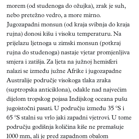
morem (od studenoga do ožujka), zrak je suh,
nebo pretežno vedro, a more mirno.
Jugozapadni monsun (od kraja svibnja do kraja
rujna) donosi kišu i visoku temperaturu. Na
prijelazu ljetnoga u zimski monsun (potkraj
rujna do studenoga) nastaje vjetar promjenljiva
smjera i zatišja. Za ljeta na južnoj hemisferi
nalazi se između južne Afrike i jugozapadne
Australije područje visokoga tlaka zraka
(suptropska anticiklona), odakle nad najvećim
dijelom tropskog pojasa Indijskog oceana pušu
jugoistočni pasati. U području između 35 °S i
65 °S stalni su vrlo jaki zapadni vjetrovi. U tome
području godišnja količina kiše ne premašuje
1000 mm, ali je pred zapadnom obalom