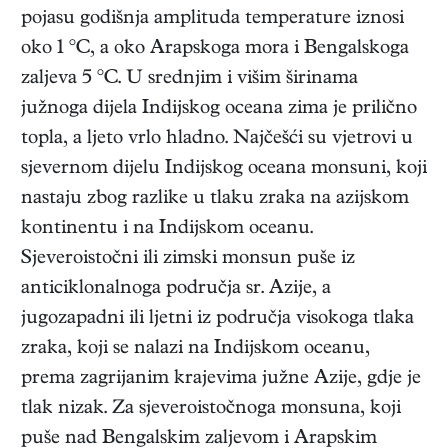
pojasu godišnja amplituda temperature iznosi
oko 1 °C, a oko Arapskoga mora i Bengalskoga
zaljeva 5 °C. U srednjim i višim širinama
južnoga dijela Indijskog oceana zima je prilično
topla, a ljeto vrlo hladno. Najčešći su vjetrovi u
sjevernom dijelu Indijskog oceana monsuni, koji
nastaju zbog razlike u tlaku zraka na azijskom
kontinentu i na Indijskom oceanu.
Sjeveroistočni ili zimski monsun puše iz
anticiklonalnoga područja sr. Azije, a
jugozapadni ili ljetni iz područja visokoga tlaka
zraka, koji se nalazi na Indijskom oceanu,
prema zagrijanim krajevima južne Azije, gdje je
tlak nizak. Za sjeveroistočnoga monsuna, koji
puše nad Bengalskim zaljevom i Arapskim