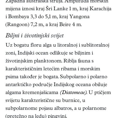
Zapadna australska struja. Amplituda morskih
mijena iznosi kraj Šri Lanke 1 m, kraj Karachija
i Bombaya 3,3 do 5,1 m, kraj Yangona
(Rangoon) 7,2 m, a kraj Beire 4 m.
Biljni i životinjski svijet
Uz bogatu floru alga u litoralnoj i sublitoralnoj
zoni, Indijski ocean odlikuje se biljnim i
životinjskim planktonom. Riblja fauna s
karakterističnim letećim ribama i morskim
psima također je bogata. Subpolarno i polarno
antarktičko područje Indijskog oceana obiluje
algama kremenjašicama
(Diatomeae)
. U ptičjem
svijetu karakteristične su burnice, u
subpolarnome pojasu albatros, a u polarnome
(pretežno na ledu) pingvini.