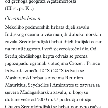
od grčkoga geografa Agatemer(os)a
(III. st. pr. Kr.).
Oceanski bazen
Nekoliko podmorskih hrbata dijeli zavalu
Indijskog oceana u više manjih dubokomorskih
zavala. Srednjoindijski hrbat dijeli Indijski ocean
na manji jugozap. i veći sjeveroistočni dio. Od
Srednjoindijskoga hrpta odvaja se prema
jugozapadu ogranak s otočjima Crozet i Prince
Edward. Između 10 °S i 20 °S izdvaja se
Maskarenski hrbat s otocima Réunion,
Mauritius, Seychelles i Amirantes te zatvara sa
sjevera Madagaskarsku zavalu, u kojoj su
dubine veće od 5000 m. U području otočja
Chagos Srednjoindijski se hrbat ponovno račva