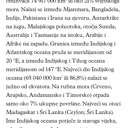
obuhvaća 74 917 000 km² ili oko 21% svjetskoga
mora. Nalazi se između Mjanmara, Bangladeša,
Indije, Pakistana i Irana na sjeveru, Antarktike
na jugu, Malajskoga poluotoka, otočja Sunda,
Australije i Tasmanije na istoku, Arabije i
Afrike na zapadu. Granica između Indijskog i
Atlantskog oceana pruža se meridijanom od
20 °E, a između Indijskog i Tihog oceana
meridijanom od 147 °E. Najveći dio Indijskog
oceana (65 040 000 km² ili 86,8%) nalazi se
južno od ekvatora. Na rubna mora (Crveno,
Arapsko, Andamansko i Timorsko) otpada
samo oko 7% ukupne površine. Najveći su otoci
Madagaskar i Śri Lanka (Ceylon; Šri Lanka).
Ime Indijskog oceana potječe iz staroga vijeka,