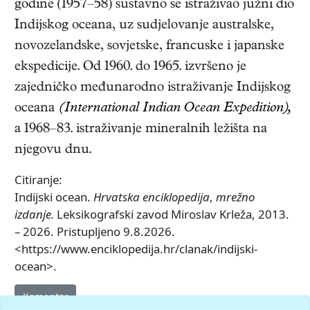
godine (1957–58) sustavno se istraživao južni dio
Indijskog oceana, uz sudjelovanje australske,
novozelandske, sovjetske, francuske i japanske
ekspedicije. Od 1960. do 1965. izvršeno je
zajedničko međunarodno istraživanje Indijskog
oceana
(International Indian Ocean Expedition),
a 1968–83. istraživanje mineralnih ležišta na
njegovu dnu.
Citiranje:
Indijski ocean.
Hrvatska enciklopedija
,
mrežno
izdanje.
Leksikografski zavod Miroslav Krleža, 2013.
– 2026. Pristupljeno 9.8.2026.
<https://www.enciklopedija.hr/clanak/indijski-
ocean>.
Komentar