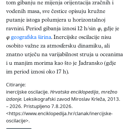
tom gibanju ne mijenja orijentacija zračnih i
vodenih masa, sve čestice opisuju kružne
putanje istoga polumjera u horizontalnoj
ravnini. Period gibanja iznosi 12 h/sin
φ
, gdje je
φ
geografska širina
. Inercijske oscilacije nisu
osobito važne za atmosfersku dinamiku, ali
znatno utječu na varijabilnost struja u oceanima
i u manjim morima kao što je Jadransko (gdje
im period iznosi oko 17 h).
Citiranje:
inercijske oscilacije.
Hrvatska enciklopedija
,
mrežno
izdanje.
Leksikografski zavod Miroslav Krleža, 2013.
– 2026. Pristupljeno 7.8.2026.
<https://www.enciklopedija.hr/clanak/inercijske-
oscilacije>.