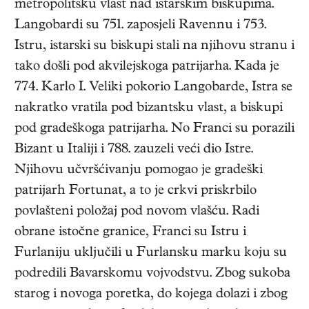
metropolitsku vlast nad istarskim biskupima.
Langobardi su 751. zaposjeli Ravennu i 753.
Istru, istarski su biskupi stali na njihovu stranu i
tako došli pod akvilejskoga patrijarha. Kada je
774. Karlo I. Veliki pokorio Langobarde, Istra se
nakratko vratila pod bizantsku vlast, a biskupi
pod gradeškoga patrijarha. No Franci su porazili
Bizant u Italiji i 788. zauzeli veći dio Istre.
Njihovu učvršćivanju pomogao je gradeški
patrijarh Fortunat, a to je crkvi priskrbilo
povlašteni položaj pod novom vlašću. Radi
obrane istočne granice, Franci su Istru i
Furlaniju uključili u Furlansku marku koju su
podredili Bavarskomu vojvodstvu. Zbog sukoba
starog i novoga poretka, do kojega dolazi i zbog