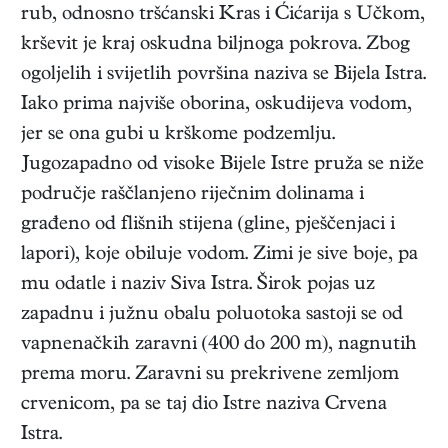
rub, odnosno tršćanski Kras i Ćićarija s Učkom,
krševit je kraj oskudna biljnoga pokrova. Zbog
ogoljelih i svijetlih površina naziva se Bijela Istra.
Iako prima najviše oborina, oskudijeva vodom,
jer se ona gubi u krškome podzemlju.
Jugozapadno od visoke Bijele Istre pruža se niže
područje raščlanjeno riječnim dolinama i
građeno od flišnih stijena (gline, pješčenjaci i
lapori), koje obiluje vodom. Zimi je sive boje, pa
mu odatle i naziv Siva Istra. Širok pojas uz
zapadnu i južnu obalu poluotoka sastoji se od
vapnenačkih zaravni (400 do 200 m), nagnutih
prema moru. Zaravni su prekrivene zemljom
crvenicom, pa se taj dio Istre naziva Crvena
Istra.