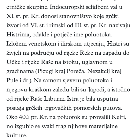
etničke skupine. Indoeuropski selidbeni val u
XI. st. pr. Kr. donosi stanovništvo koje grčki
izvori od VI. st. i rimski od III. st. pr. Kr. nazivaju
Histrima, odakle i potječe ime poluotoka.
Izloženi venetskom i ilirskom utjecaju, Histri su
živjeli na području od rijeke Reke na zapadu do
Učke i rijeke Raše na istoku, uglavnom u
gradinama (Picugi kraj Poreča, Nezakcij kraj
Pule i dr.). Na samom sjeveru poluotoka i
njegovu kraškom zaleđu bili su Japodi, a istočno
od rijeke Raše Liburni. Istra je bila usputna
postaja grčkih trgovačkih pomorskih putova.
Oko 400. pr. Kr. na poluotok su provalili Kelti,
no izgubio se svaki trag njihove materijalne
kulture.