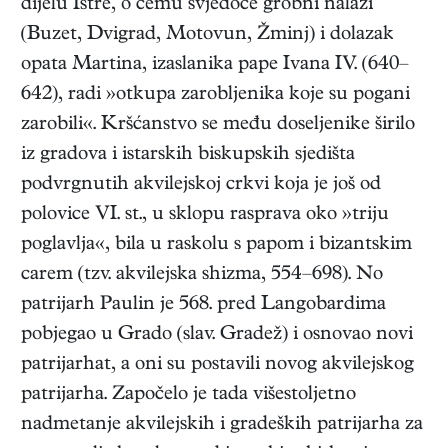
dijelu Istre, o čemu svjedoče grobni nalazi
(Buzet, Dvigrad, Motovun, Žminj) i dolazak
opata Martina, izaslanika pape Ivana IV. (640–
642), radi »otkupa zarobljenika koje su pogani
zarobili«. Kršćanstvo se među doseljenike širilo
iz gradova i istarskih biskupskih sjedišta
podvrgnutih akvilejskoj crkvi koja je još od
polovice VI. st., u sklopu rasprava oko »triju
poglavlja«, bila u raskolu s papom i bizantskim
carem (tzv. akvilejska shizma, 554–698). No
patrijarh Paulin je 568. pred Langobardima
pobjegao u Grado (slav. Gradež) i osnovao novi
patrijarhat, a oni su postavili novog akvilejskog
patrijarha. Započelo je tada višestoljetno
nadmetanje akvilejskih i gradeških patrijarha za