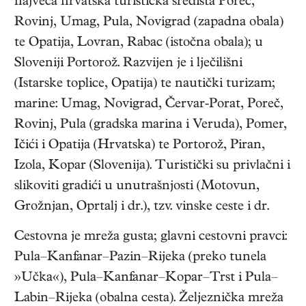
najveća hrvatska turistička središta Poreč,
Rovinj, Umag, Pula, Novigrad (zapadna obala)
te Opatija, Lovran, Rabac (istočna obala); u
Sloveniji Portorož. Razvijen je i lječilišni
(Istarske toplice, Opatija) te nautički turizam;
marine: Umag, Novigrad, Červar-Porat, Poreč,
Rovinj, Pula (gradska marina i Veruda), Pomer,
Ičići i Opatija (Hrvatska) te Portorož, Piran,
Izola, Kopar (Slovenija). Turistički su privlačni i
slikoviti gradići u unutrašnjosti (Motovun,
Grožnjan, Oprtalj i dr.), tzv. vinske ceste i dr.
Cestovna je mreža gusta; glavni cestovni pravci:
Pula–Kanfanar–Pazin–Rijeka (preko tunela
»Učka«), Pula–Kanfanar–Kopar–Trst i Pula–
Labin–Rijeka (obalna cesta). Željeznička mreža