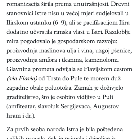
romanizacija širila prema unutrašnjosti. Drevni
stanovnici Istre nisu u većoj mjeri sudjelovali u
Ilirskom ustanku (6–9), ali se pacifikacijom Ilira
dodatno učvrstila rimska vlast u Istri. Razdoblje
mira pogodovalo je gospodarskom razvoju:
proizvodnja maslinova ulja i vina, uzgoj pšenice,
proizvodnja amfora i tkanina, kamenolomi.
Glavnina prometa odvijala se Flavijskom cestom
(via Flavia)
od Trsta do Pule te morem duž
zapadne obale poluotoka
.
Zamah je doživjelo
graditeljstvo, što je osobito vidljivo u Puli
(amfiteatar, slavoluk Sergijevaca, Augustov
hram i dr.).
Za prvih seoba naroda Istra je bila pošteđena