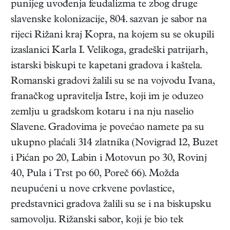
punijeg uvođenja feudalizma te zbog druge
slavenske kolonizacije, 804. sazvan je sabor na
rijeci Rižani kraj Kopra, na kojem su se okupili
izaslanici Karla I. Velikoga, gradeški patrijarh,
istarski biskupi te kapetani gradova i kaštela.
Romanski gradovi žalili su se na vojvodu Ivana,
franačkog upravitelja Istre, koji im je oduzeo
zemlju u gradskom kotaru i na nju naselio
Slavene. Gradovima je povećao namete pa su
ukupno plaćali 314 zlatnika (Novigrad 12, Buzet
i Pićan po 20, Labin i Motovun po 30, Rovinj
40, Pula i Trst po 60, Poreč 66). Možda
neupućeni u nove crkvene povlastice,
predstavnici gradova žalili su se i na biskupsku
samovolju. Rižanski sabor, koji je bio tek