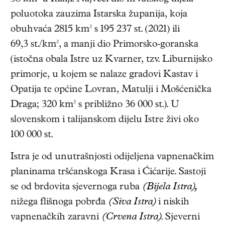
poluotoka zauzima Istarska županija, koja
obuhvaća 2815 km² s 195 237 st. (2021) ili
69,3 st./km², a manji dio Primorsko-goranska
(istočna obala Istre uz Kvarner, tzv. Liburnijsko
primorje, u kojem se nalaze gradovi Kastav i
Opatija te općine Lovran, Matulji i Mošćenička
Draga; 320 km² s približno 36 000 st.). U
slovenskom i talijanskom dijelu Istre živi oko
100 000 st.
Istra je od unutrašnjosti odijeljena vapnenačkim
planinama tršćanskoga Krasa i Ćićarije. Sastoji
se od brdovita sjevernoga ruba
(Bijela Istra),
nižega flišnoga pobrđa
(Siva Istra)
i niskih
vapnenačkih zaravni
(Crvena Istra)
. Sjeverni