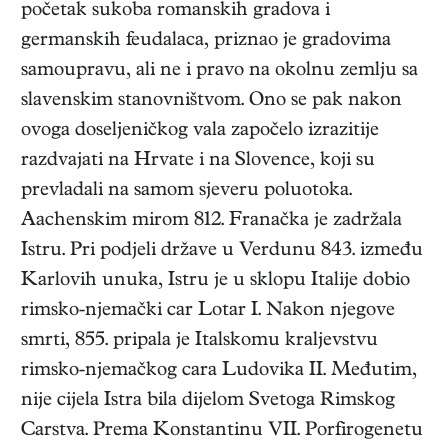
početak sukoba romanskih gradova i
germanskih feudalaca, priznao je gradovima
samoupravu, ali ne i pravo na okolnu zemlju sa
slavenskim stanovništvom. Ono se pak nakon
ovoga doseljeničkog vala započelo izrazitije
razdvajati na Hrvate i na Slovence, koji su
prevladali na samom sjeveru poluotoka.
Aachenskim mirom 812. Franačka je zadržala
Istru. Pri podjeli države u Verdunu 843. između
Karlovih unuka, Istru je u sklopu Italije dobio
rimsko-njemački car Lotar I. Nakon njegove
smrti, 855. pripala je Italskomu kraljevstvu
rimsko-njemačkog cara Ludovika II. Međutim,
nije cijela Istra bila dijelom Svetoga Rimskog
Carstva. Prema Konstantinu VII. Porfirogenetu