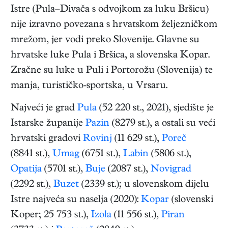
Istre (Pula–Divača s odvojkom za luku Bršicu)
nije izravno povezana s hrvatskom željezničkom
mrežom, jer vodi preko Slovenije. Glavne su
hrvatske luke Pula i Bršica, a slovenska Kopar.
Zračne su luke u Puli i Portorožu (Slovenija) te
manja, turističko-sportska, u Vrsaru.
Najveći je grad
Pula
(52 220 st., 2021), sjedište je
Istarske županije
Pazin
(8279 st.), a ostali su veći
hrvatski gradovi
Rovinj
(11 629 st.),
Poreč
(8841 st.),
Umag
(6751 st.),
Labin
(5806 st.),
Opatija
(5701 st.),
Buje
(2087 st.),
Novigrad
(2292 st.),
Buzet
(2339 st.); u slovenskom dijelu
Istre najveća su naselja (2020):
Kopar
(slovenski
Koper; 25 753 st.),
Izola
(11 556 st.),
Piran