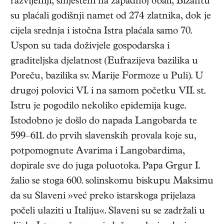
razvijeniji, smješteni na zapadnoj obali, Bizantu
su plaćali godišnji namet od 274 zlatnika, dok je
cijela srednja i istočna Istra plaćala samo 70.
Uspon su tada doživjele gospodarska i
graditeljska djelatnost (Eufrazijeva bazilika u
Poreču, bazilika sv. Marije Formoze u Puli). U
drugoj polovici VI. i na samom početku VII. st.
Istru je pogodilo nekoliko epidemija kuge.
Istodobno je došlo do napada Langobarda te
599–611. do prvih slavenskih provala koje su,
potpomognute Avarima i Langobardima,
dopirale sve do juga poluotoka. Papa Grgur I.
žalio se stoga 600. solinskomu biskupu Maksimu
da su Slaveni »već preko istarskoga prijelaza
počeli ulaziti u Italiju«. Slaveni su se zadržali u