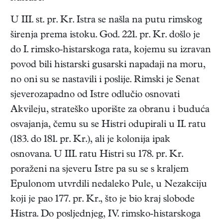
U III. st. pr. Kr. Istra se našla na putu rimskog
širenja prema istoku. God. 221. pr. Kr. došlo je
do I. rimsko-histarskoga rata, kojemu su izravan
povod bili histarski gusarski napadaji na moru,
no oni su se nastavili i poslije. Rimski je Senat
sjeverozapadno od Istre odlučio osnovati
Akvileju, strateško uporište za obranu i buduća
osvajanja, čemu su se Histri odupirali u II. ratu
(183. do 181. pr. Kr.), ali je kolonija ipak
osnovana. U III. ratu Histri su 178. pr. Kr.
poraženi na sjeveru Istre pa su se s kraljem
Epulonom utvrdili nedaleko Pule, u Nezakciju
koji je pao 177. pr. Kr., što je bio kraj slobode
Histra. Do posljednjeg, IV. rimsko-histarskoga