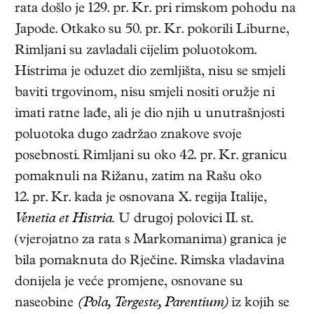
rata došlo je 129. pr. Kr. pri rimskom pohodu na
Japode. Otkako su 50. pr. Kr. pokorili Liburne,
Rimljani su zavladali cijelim poluotokom.
Histrima je oduzet dio zemljišta, nisu se smjeli
baviti trgovinom, nisu smjeli nositi oružje ni
imati ratne lađe, ali je dio njih u unutrašnjosti
poluotoka dugo zadržao znakove svoje
posebnosti. Rimljani su oko 42. pr. Kr. granicu
pomaknuli na Rižanu, zatim na Rašu oko
12. pr. Kr. kada je osnovana X. regija Italije,
Venetia et Histria.
U drugoj polovici II. st.
(vjerojatno za rata s Markomanima) granica je
bila pomaknuta do Rječine. Rimska vladavina
donijela je veće promjene, osnovane su
naseobine
(Pola, Tergeste, Parentium)
iz kojih se