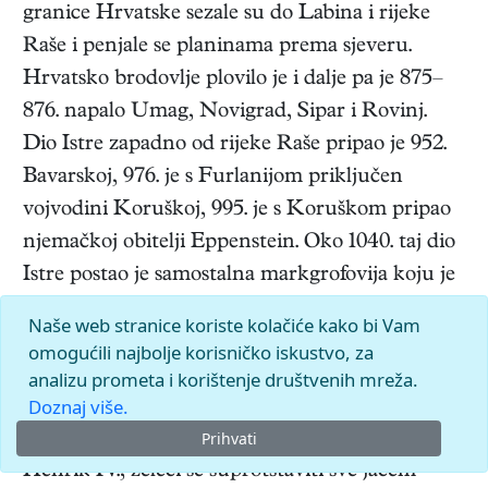
granice Hrvatske sezale su do Labina i rijeke
Raše i penjale se planinama prema sjeveru.
Hrvatsko brodovlje plovilo je i dalje pa je 875–
876. napalo Umag, Novigrad, Sipar i Rovinj.
Dio Istre zapadno od rijeke Raše pripao je 952.
Bavarskoj, 976. je s Furlanijom priključen
vojvodini Koruškoj, 995. je s Koruškom pripao
njemačkoj obitelji Eppenstein. Oko 1040. taj dio
Istre postao je samostalna markgrofovija koju je
rimsko-njemački car Henrik III., želeći oslabiti
Naše web stranice koriste kolačiće kako bi Vam
koruške vojvode, 1050. dao u feud Ulriku I. iz
omogućili najbolje korisničko iskustvo, za
kuće Weimar-Orlamünde. On je 1063.
analizu prometa i korištenje društvenih mreža.
Doznaj više.
markgrofoviji priključio istočnu Istru koja je sve
Prihvati
dotad bila dio Hrvatske. Rimsko-njemački car
Henrik IV., želeći se suprotstaviti sve jačem