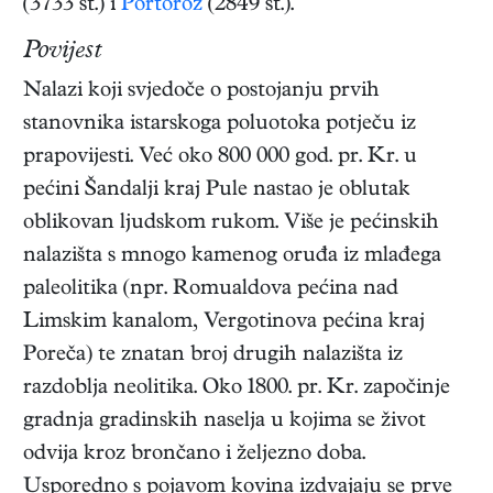
(3733 st.) i
Portorož
(2849 st.).
Povijest
Nalazi koji svjedoče o postojanju prvih
stanovnika istarskoga poluotoka potječu iz
prapovijesti. Već oko 800 000 god. pr. Kr. u
pećini Šandalji kraj Pule nastao je oblutak
oblikovan ljudskom rukom. Više je pećinskih
nalazišta s mnogo kamenog oruđa iz mlađega
paleolitika (npr. Romualdova pećina nad
Limskim kanalom, Vergotinova pećina kraj
Poreča) te znatan broj drugih nalazišta iz
razdoblja neolitika. Oko 1800. pr. Kr. započinje
gradnja gradinskih naselja u kojima se život
odvija kroz brončano i željezno doba.
Usporedno s pojavom kovina izdvajaju se prve