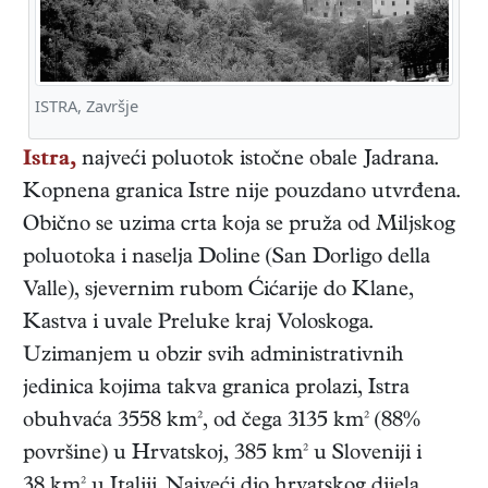
ISTRA, Završje
Istra,
najveći poluotok istočne obale Jadrana.
Kopnena granica Istre nije pouzdano utvrđena.
Obično se uzima crta koja se pruža od Miljskog
poluotoka i naselja Doline (San Dorligo della
Valle), sjevernim rubom Ćićarije do Klane,
Kastva i uvale Preluke kraj Voloskoga.
Uzimanjem u obzir svih administrativnih
jedinica kojima takva granica prolazi, Istra
obuhvaća 3558 km², od čega 3135 km² (88%
površine) u Hrvatskoj, 385 km² u Sloveniji i
38 km² u Italiji. Najveći dio hrvatskog dijela