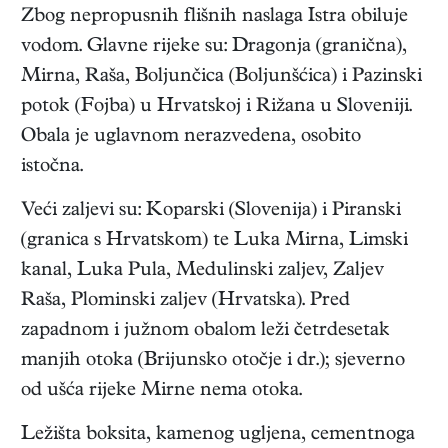
Zbog nepropusnih flišnih naslaga Istra obiluje
vodom. Glavne rijeke su: Dragonja (granična),
Mirna, Raša, Boljunčica (Boljunšćica) i Pazinski
potok (Fojba) u Hrvatskoj i Rižana u Sloveniji.
Obala je uglavnom nerazvedena, osobito
istočna.
Veći zaljevi su: Koparski (Slovenija) i Piranski
(granica s Hrvatskom) te Luka Mirna, Limski
kanal, Luka Pula, Medulinski zaljev, Zaljev
Raša, Plominski zaljev (Hrvatska). Pred
zapadnom i južnom obalom leži četrdesetak
manjih otoka (Brijunsko otočje i dr.); sjeverno
od ušća rijeke Mirne nema otoka.
Ležišta boksita, kamenog ugljena, cementnoga