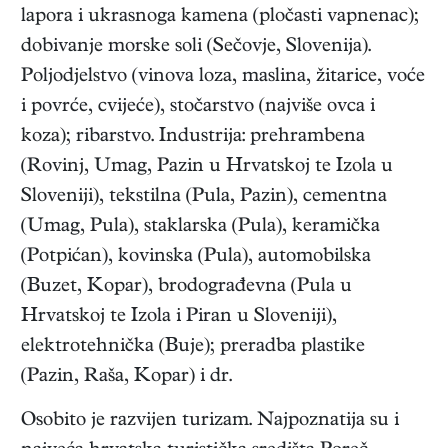
lapora i ukrasnoga kamena (pločasti vapnenac);
dobivanje morske soli (Sečovje, Slovenija).
Poljodjelstvo (vinova loza, maslina, žitarice, voće
i povrće, cvijeće), stočarstvo (najviše ovca i
koza); ribarstvo. Industrija: prehrambena
(Rovinj, Umag, Pazin u Hrvatskoj te Izola u
Sloveniji), tekstilna (Pula, Pazin), cementna
(Umag, Pula), staklarska (Pula), keramička
(Potpićan), kovinska (Pula), automobilska
(Buzet, Kopar), brodograđevna (Pula u
Hrvatskoj te Izola i Piran u Sloveniji),
elektrotehnička (Buje); preradba plastike
(Pazin, Raša, Kopar) i dr.
Osobito je razvijen turizam. Najpoznatija su i