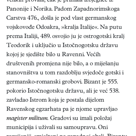
velikih provala, čak je primala izbjeglice iz
Panonije i Norika. Padom Zapadnorimskoga
Carstva 476., došla je pod vlast germanskog
vojskovođe Odoakra, »kralja Italije«. Na putu
prema Italiji, 489. osvojio ju je ostrogotski kralj
Teodorik i uključio u Istočnogotsku državu
kojoj je sjedište bilo u Ravenni. Većih
društvenih promjena nije bilo, a o miješanju
stanovništva u tom razdoblju svjedoče gotski i
germansko-romanski grobovi. Bizant je 555.
pokorio Istočnogotsku državu, ali je već 538.
zavladao Istrom koja je postala dijelom
Ravenskog egzarhata pa je njome upravljao
magister militum.
Gradovi su imali položaj
municipija i uživali su samoupravu. Oni